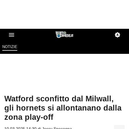
NOTIZIE
Watford sconfitto dal Milwall,
gli hornets si allontanano dalla
zona play-off
10.03.2025 14:30 di
Jessy Specogna