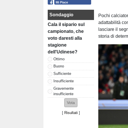
Mi Piace
Sondaggio
Pochi calciator
adattabilità co
Cala il sipario sul
lasciare il seg
campionato, che
storia di deter
voto daresti alla
stagione
dell'Udinese?
Ottimo
Buono
Sufficiente
Insufficiente
Gravemente
insufficiente
[
Risultati
]