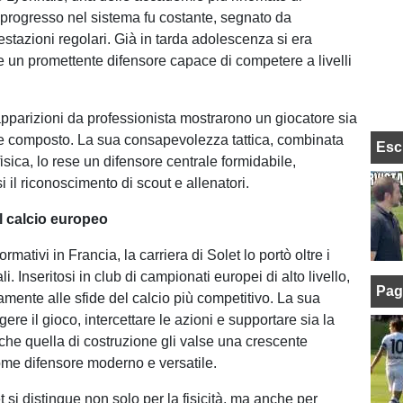
o progresso nel sistema fu costante, segnato da
estazioni regolari. Già in tarda adolescenza si era
 un promettente difensore capace di competere a livelli
pparizioni da professionista mostrarono un giocatore sia
e composto. La sua consapevolezza tattica, combinata
Esc
isica, lo rese un difensore centrale formidabile,
il riconoscimento di scout e allenatori.
l calcio europeo
rmativi in Francia, la carriera di Solet lo portò oltre i
i. Inseritosi in club di campionati europei di alto livello,
Pag
amente alle sfide del calcio più competitivo. La sua
gere il gioco, intercettare le azioni e supportare sia la
 che quella di costruzione gli valse una crescente
me difensore moderno e versatile.
et si distingue non solo per la fisicità, ma anche per