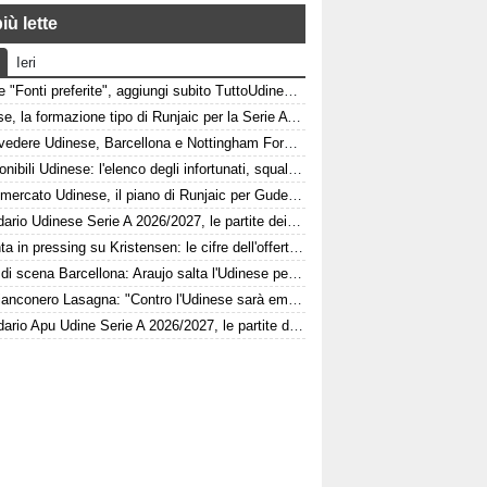
iù lette
Ieri
Google "Fonti preferite", aggiungi subito TuttoUdinese e personalizza le tue notizie
Udinese, la formazione tipo di Runjaic per la Serie A 2026/2027
Dove vedere Udinese, Barcellona e Nottingham Forest in tv e streaming | FVG Cup
Indisponibili Udinese: l'elenco degli infortunati, squalificati e diffidati
Calciomercato Udinese, il piano di Runjaic per Gudelj: l'ex Siviglia avrà un nuovo ruolo
Calendario Udinese Serie A 2026/2027, le partite dei bianconeri: date e orari
Atalanta in pressing su Kristensen: le cifre dell'offerta e la netta condizione dell'Udinese
Colpo di scena Barcellona: Araujo salta l'Udinese per volare a Liverpool! Le 3 assenze di Flick
L'ex bianconero Lasagna: "Contro l'Udinese sarà emozionante, proveremo a vincere"
Calendario Apu Udine Serie A 2026/2027, le partite dei bianconeri in Lba: date e orari