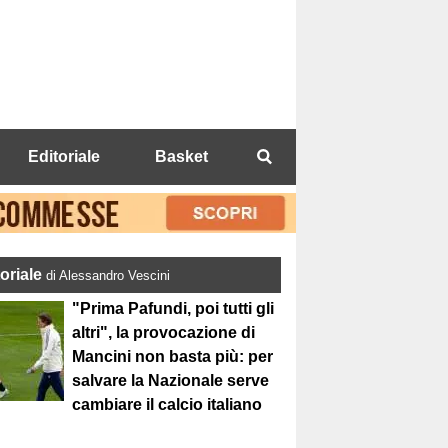
Editoriale
Basket
toriale
di Alessandro Vescini
"Prima Pafundi, poi tutti gli
altri", la provocazione di
Mancini non basta più: per
salvare la Nazionale serve
cambiare il calcio italiano