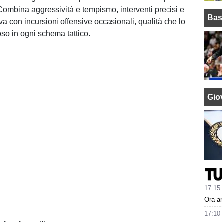
 Combina aggressività e tempismo, interventi precisi e
Bas
iva con incursioni offensive occasionali, qualità che lo
so in ogni schema tattico.
Giov
17:15
Ora an
17:10