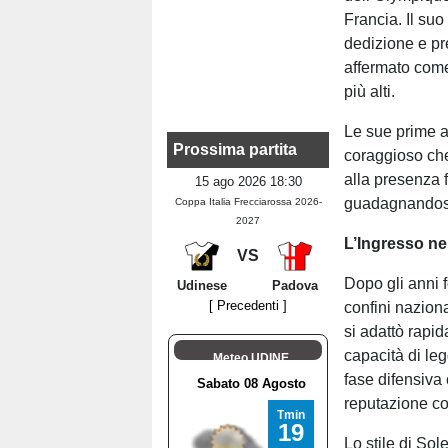
Francia. Il su
dedizione e pr
affermato come
più alti.
Le sue prime a
Prossima partita
coraggioso ch
alla presenza f
15 ago 2026 18:30
guadagnandosi 
Coppa Italia Frecciarossa 2026-
2027
L’Ingresso ne
VS
Dopo gli anni fo
Udinese
Padova
[ Precedenti ]
confini nazional
si adattò rapid
capacità di leg
Meteo UDINE
fase difensiva
reputazione co
Lo stile di Sol