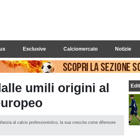
us
Esclusive
Calciomercato
Notizie
lle umili origini al
Edi
europeo
nfanzia al calcio professionistico, la sua crescita come difensore