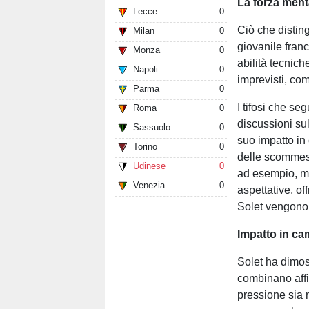
La forza menta
Lecce
0
Ciò che distin
Milan
0
giovanile fran
Monza
0
abilità tecnich
Napoli
0
imprevisti, com
Parma
0
I tifosi che s
Roma
0
discussioni sul
Sassuolo
0
suo impatto in 
Torino
0
delle scommes
Udinese
0
ad esempio, mo
Venezia
0
aspettative, o
Solet vengono 
Impatto in c
Solet ha dimos
combinano affid
pressione sia 