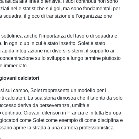
tattica alla linea difensiva. I suoi contributi non sono
iati nelle statistiche sui gol, ma sono fondamentali per
lla squadra, il gioco di transizione e l’organizzazione
o sottolinea anche l’importanza del lavoro di squadra e
à. In ogni club in cui è stato inserito, Solet è stato
 rapida integrazione nei diversi sistemi, il supporto ai
concentrazione sullo sviluppo a lungo termine piuttosto
re immediato.
giovani calciatori
ssi sul campo, Solet rappresenta un modello per i
ti calciatori. La sua storia dimostra che il talento da solo
successo deriva da perseveranza, umiltà e
continuo. Giovani difensori in Francia e in tutta Europa
giocatori come Solet come esempio di come disciplina e
ssano aprire la strada a una carriera professionistica.