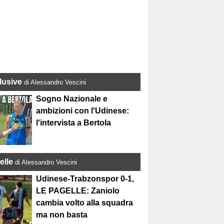
lusive
di Alessandro Vescini
Sogno Nazionale e
ambizioni con l'Udinese:
l'intervista a Bertola
elle
di Alessandro Vescini
Udinese-Trabzonspor 0-1,
LE PAGELLE: Zaniolo
cambia volto alla squadra
ma non basta