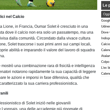
Le p
Oggi
ici nel Calcio
a Lione, in Francia, Oumar Solet è cresciuto in una
ta dove il calcio non era solo un passatempo, ma una
visa dalla comunità. Circondato dalla vivace cultura
ione, Solet trascorse i suoi primi anni sui campi locali,
oprie abilità e imparando il valore del lavoro di squadra
ina.
 mostrò una combinazione rara di fisicità e intelligenza
llenatori notarono rapidamente la sua capacità di leggere
ipare le azioni e imporsi in fase difensiva, qualità che
aratterizzato la sua carriera professionistica.
anili
fessionistico di Solet iniziò nelle giovanili
 Lyonnais, una delle accademie più rinomate di