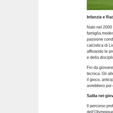
Infanzia e Rad
Nato nel 2000 
famiglia modes
passione condi
calcistica di L
affinando le pr
e della discipl
Fin da giovane
tecnica. Gli a
il gioco, antic
avrebbero poi c
Salita nei giov
Il percorso pro
dell’Olympique