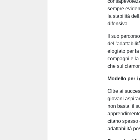
consapevolezza 
sempre evidenz
la stabilità de
difensiva.
Il suo percors
dell’adattabilit
elogiato per la
compagni e la 
che sul clamo
Modello per i 
Oltre ai succe
giovani aspiran
non basta: il 
apprendimento 
citano spesso 
adattabilità po