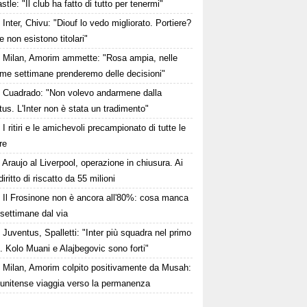
tle: "Il club ha fatto di tutto per tenermi"
Inter, Chivu: "Diouf lo vedo migliorato. Portiere?
 non esistono titolari"
Milan, Amorim ammette: "Rosa ampia, nelle
ime settimane prenderemo delle decisioni"
Cuadrado: "Non volevo andarmene dalla
us. L'Inter non è stata un tradimento"
I ritiri e le amichevoli precampionato di tutte le
re
Araujo al Liverpool, operazione in chiusura. Ai
iritto di riscatto da 55 milioni
Il Frosinone non è ancora all'80%: cosa manca
settimane dal via
Juventus, Spalletti: "Inter più squadra nel primo
 Kolo Muani e Alajbegovic sono forti"
Milan, Amorim colpito positivamente da Musah:
tunitense viaggia verso la permanenza