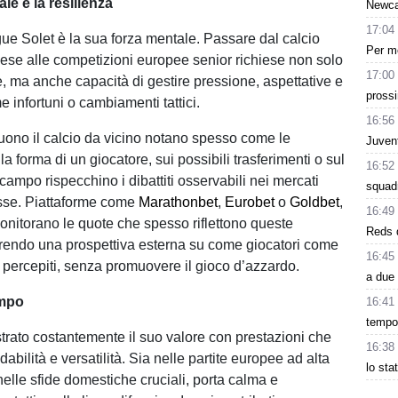
le e la resilienza
Newcas
17:04
gue Solet è la sua forza mentale. Passare dal calcio
Per me
cese alle competizioni europee senior richiese non solo
17:00
e, ma anche capacità di gestire pressione, aspettative e
pross
e infortuni o cambiamenti tattici.
16:56
eguono il calcio da vicino notano spesso come le
Juvent
la forma di un giocatore, sui possibili trasferimenti o sul
16:52
campo rispecchino i dibattiti osservabili nei mercati
squad
se. Piattaforme come
Marathonbet
,
Eurobet
o
Goldbet
,
16:49
nitorano le quote che spesso riflettono queste
Reds d
ffrendo una prospettiva esterna su come giocatori come
16:45
percepiti, senza promuovere il gioco d’azzardo.
a due 
ampo
16:41
tempo.
trato costantemente il suo valore con prestazioni che
16:38
abilità e versatilità. Sia nelle partite europee ad alta
lo sta
nelle sfide domestiche cruciali, porta calma e