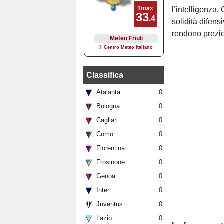
l’intelligenza.
solidità difens
rendono prezio
Classifica
Atalanta
0
Bologna
0
Cagliari
0
Como
0
Fiorentina
0
Frosinone
0
Genoa
0
Inter
0
Juventus
0
Lazio
0