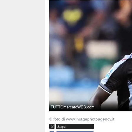
TUTTOmercatoWEB.com
© foto di www.imagephotoagency.it
Segui