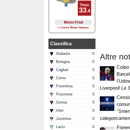
Classifica
Atalanta
0
Altre no
Bologna
0
Colpo 
Cagliari
0
Barcel
Como
0
l'Udin
Fiorentina
0
Liverpool! Le 
Frosinone
0
Cessio
Genoa
0
comuni
Inter
0
"Smen
categoricamen
Juventus
0
Lazio
0
Fioren