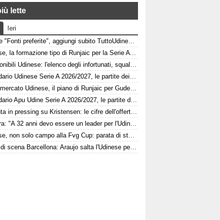
iù lette
Ieri
Google "Fonti preferite", aggiungi subito TuttoUdinese e personalizza le tue notizie
Udinese, la formazione tipo di Runjaic per la Serie A 2026/2027
Indisponibili Udinese: l'elenco degli infortunati, squalificati e diffidati
Calendario Udinese Serie A 2026/2027, le partite dei bianconeri: date e orari
Calciomercato Udinese, il piano di Runjaic per Gudelj: l'ex Siviglia avrà un nuovo ruolo
Calendario Apu Udine Serie A 2026/2027, le partite dei bianconeri in Lba: date e orari
Atalanta in pressing su Kristensen: le cifre dell'offerta e la netta condizione dell'Udinese
Kamara: "A 32 anni devo essere un leader per l'Udinese, Zaniolo ha fatto un'ottima scelta"
Udinese, non solo campo alla Fvg Cup: parata di stelle al Bluenergy Stadium
Colpo di scena Barcellona: Araujo salta l'Udinese per volare al Liverpool! Le 3 assenze di Flick