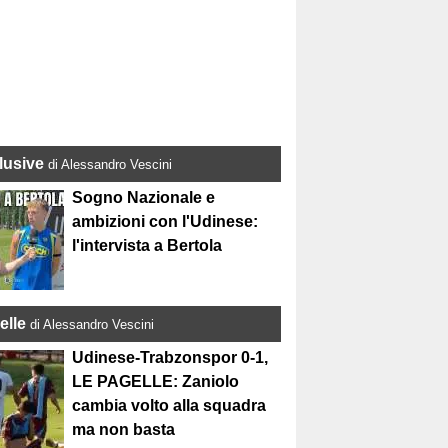
lusive
di Alessandro Vescini
Sogno Nazionale e
ambizioni con l'Udinese:
l'intervista a Bertola
elle
di Alessandro Vescini
Udinese-Trabzonspor 0-1,
LE PAGELLE: Zaniolo
cambia volto alla squadra
ma non basta