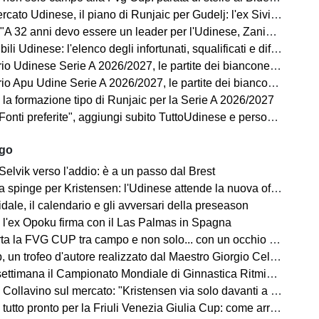
o Udinese, il piano di Runjaic per Gudelj: l'ex Siviglia avrà un nuovo ruolo
 anni devo essere un leader per l'Udinese, Zaniolo ha fatto un'ottima scelta"
ili Udinese: l'elenco degli infortunati, squalificati e diffidati
Udinese Serie A 2026/2027, le partite dei bianconeri: date e orari
pu Udine Serie A 2026/2027, le partite dei bianconeri in Lba: date e orari
 la formazione tipo di Runjaic per la Serie A 2026/2027
i preferite", aggiungi subito TuttoUdinese e personalizza le tue notizie
ago
Selvik verso l'addio: è a un passo dal Brest
a spinge per Kristensen: l'Udinese attende la nuova offerta
ale, il calendario e gli avversari della preseason
 l'ex Opoku firma con il Las Palmas in Spagna
la FVG CUP tra campo e non solo... con un occhio sempre al MERCATO
un trofeo d'autore realizzato dal Maestro Giorgio Celiberti
imana il Campionato Mondiale di Ginnastica Ritmica: ci sarà Tara Dragas
no sul mercato: "Kristensen via solo davanti a un'offerta irrinunciabile. Portiere? Stiamo lavorando"
o pronto per la Friuli Venezia Giulia Cup: come arrivano Barcellona e Nottingham?