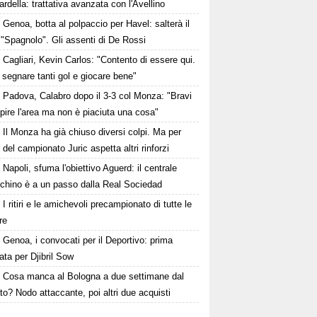
della: trattativa avanzata con l'Avellino
Genoa, botta al polpaccio per Havel: salterà il
 "Spagnolo". Gli assenti di De Rossi
Cagliari, Kevin Carlos: "Contento di essere qui.
 segnare tanti gol e giocare bene"
Padova, Calabro dopo il 3-3 col Monza: "Bravi
pire l'area ma non è piaciuta una cosa"
Il Monza ha già chiuso diversi colpi. Ma per
o del campionato Juric aspetta altri rinforzi
Napoli, sfuma l'obiettivo Aguerd: il centrale
chino è a un passo dalla Real Sociedad
I ritiri e le amichevoli precampionato di tutte le
re
Genoa, i convocati per il Deportivo: prima
ta per Djibril Sow
Cosa manca al Bologna a due settimane dal
o? Nodo attaccante, poi altri due acquisti