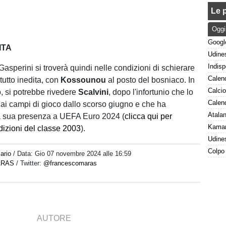
Le p
Oggi
ITA
asperini si troverà quindi nelle condizioni di schierare
tutto inedita, con
Kossounou
al posto del bosniaco. In
, si potrebbe rivedere
Scalvini
, dopo l'infortunio che lo
dai campi di gioco dallo scorso giugno e che ha
la sua presenza a UEFA Euro 2024 (
clicca qui per
dizioni del classe 2003
).
ario
/ Data:
Gio 07 novembre 2024 alle 16:59
ARAS
/ Twitter:
@francescomaras
AUTORE