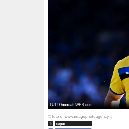
TUTTOmercatoWEB.com
© foto di www.imagephotoagency.it
Segui