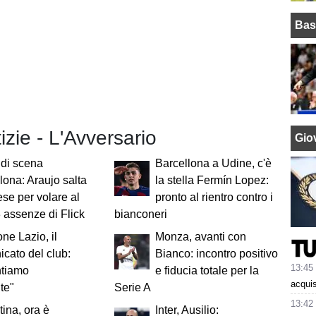
Bas
tizie - L'Avversario
Giov
di scena
Barcellona a Udine, c'è
lona: Araujo salta
la stella Fermín Lopez:
ese per volare al
pronto al rientro contro i
3 assenze di Flick
bianconeri
ne Lazio, il
Monza, avanti con
cato del club:
Bianco: incontro positivo
13:45
tiamo
e fiducia totale per la
acquis
te"
Serie A
13:42
tina, ora è
Inter, Ausilio: