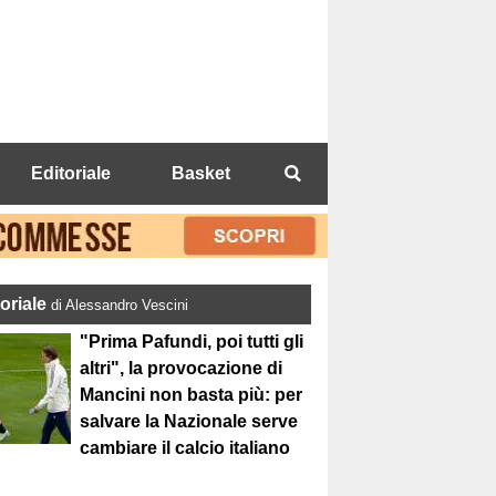
Editoriale
Basket
toriale
di Alessandro Vescini
"Prima Pafundi, poi tutti gli
altri", la provocazione di
Mancini non basta più: per
salvare la Nazionale serve
cambiare il calcio italiano