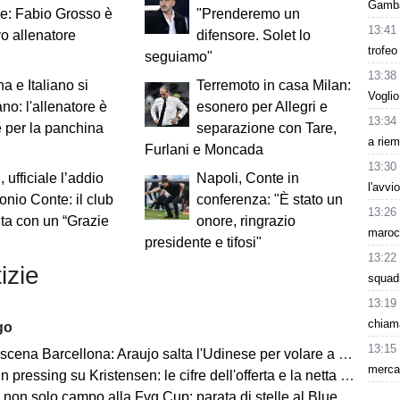
Gambar
ale: Fabio Grosso è
"Prenderemo un
13:41
vo allenatore
difensore. Solet lo
trofeo
seguiamo"
13:38
a e Italiano si
Terremoto in casa Milan:
Voglio
no: l'allenatore è
esonero per Allegri e
13:34
e per la panchina
separazione con Tare,
a riem
Furlani e Moncada
13:30
 ufficiale l’addio
Napoli, Conte in
l'avvi
onio Conte: il club
conferenza: "È stato un
13:26
uta con un “Grazie
onore, ringrazio
maroc
presidente e tifosi"
13:22
izie
squad
13:19
chiama
go
13:15
a Barcellona: Araujo salta l'Udinese per volare a Liverpool! Le 3 assenze di Flick
mercat
ressing su Kristensen: le cifre dell'offerta e la netta condizione dell'Udinese
on solo campo alla Fvg Cup: parata di stelle al Bluenergy Stadium