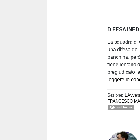
DIFESA INED
La squadra di G
una difesa del 
panchina, però
tiene lontano 
pregiudicato 
leggere le con
Sezione:
L'Avvers
FRANCESCO M
vedi letture