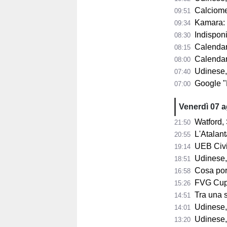
Calciomercat
09:51
Kamara: "A 32
09:34
Indisponib
08:30
Calendario 
08:15
Calendario A
08:00
Udinese,
07:40
Google "Font
07:00
Venerdì 07 
Watford, 
21:50
L'Atalant
20:55
UEB Civid
19:14
Udinese,
18:51
Cosa porta 
16:58
FVG Cup, 
15:26
Tra una sett
14:51
Udinese, Collavi
14:01
Udinese, tutt
13:20