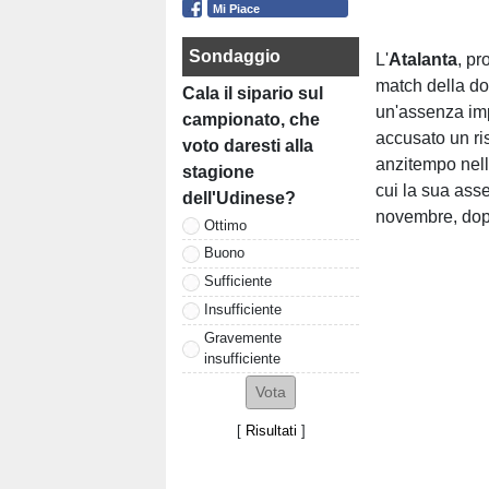
Mi Piace
Sondaggio
L'
Atalanta
, p
match della do
Cala il sipario sul
un'assenza im
campionato, che
accusato un ri
voto daresti alla
anzitempo nell
stagione
cui la sua asse
dell'Udinese?
novembre, dopo
Ottimo
Buono
Sufficiente
Insufficiente
Gravemente
insufficiente
[
Risultati
]