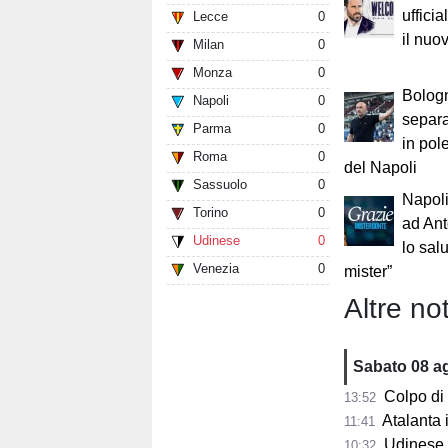
uffici
Lecce
0
il nuo
Milan
0
Monza
0
Bologn
Napoli
0
separa
Parma
0
in pol
Roma
0
del Napoli
Sassuolo
0
Napoli,
Torino
0
ad Ant
Udinese
0
lo sal
Venezia
0
mister”
Altre not
Sabato 08 a
Colpo di scen
13:52
Atalanta in p
11:41
Udinese, n
10:32