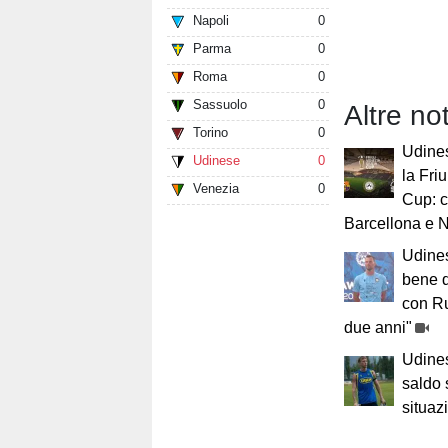
Napoli
0
Parma
0
Roma
0
Sassuolo
0
Altre no
Torino
0
Udines
Udinese
0
la Fri
Venezia
0
Cup: 
Barcellona e 
Udines
bene q
con Ru
due anni"
Udines
saldo 
situaz