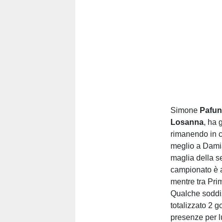
Simone
Pafun
Losanna
, ha 
rimanendo in c
meglio a Dam
maglia della s
campionato è ar
mentre tra Prim
Qualche soddis
totalizzato 2 g
presenze per l