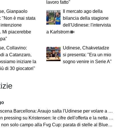
lavoro fatto"
se, Gianpaolo
Il mercato ago della
 "Non è mai stata
bilancia della stagione
 intenzione
dell'Udinese: l'intervista
b. Mi piacerebbe
a Karlstrom
opa"
e, Collavino:
Udinese, Chakvetadze
di a Catanzaro,
si presenta: "Era un mio
ssiamo iniziare la
sogno venire in Serie A"
ù di 30 giocatori"
izie
go
a Barcellona: Araujo salta l'Udinese per volare a Liverpool! Le 3 assenze di Flick
ressing su Kristensen: le cifre dell'offerta e la netta condizione dell'Udinese
on solo campo alla Fvg Cup: parata di stelle al Bluenergy Stadium