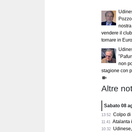
Udine
Pozzo:
nostra
vendere il clu
tornare in Eur
Udines
"Pafun
non po
stagione con pi
Altre not
Sabato 08 a
Colpo di scen
13:52
Atalanta in p
11:41
Udinese, n
10:32