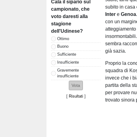
Cala il sipario sul
subito in casa 
campionato, che
Inter
e
Genoa
voto daresti alla
con un margine
stagione
atteggiamento
dell'Udinese?
insormontabili.
Ottimo
sembra raccont
Buono
già sazia.
Sufficiente
Insufficiente
Proprio la con
Gravemente
squadra di Ko
insufficiente
invece che i b
partita della s
per provare nu
[
Risultati
]
trovato sinora