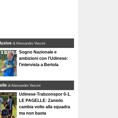
lusive
di Alessandro Vescini
Sogno Nazionale e
ambizioni con l'Udinese:
l'intervista a Bertola
elle
di Alessandro Vescini
Udinese-Trabzonspor 0-1,
LE PAGELLE: Zaniolo
cambia volto alla squadra
ma non basta