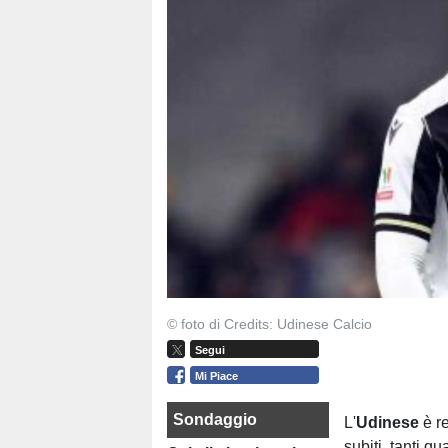
© foto di Credits: Udinese Calcio
Segui
Mi Piace
Sondaggio
L'
Udinese
è re
subiti, tanti q