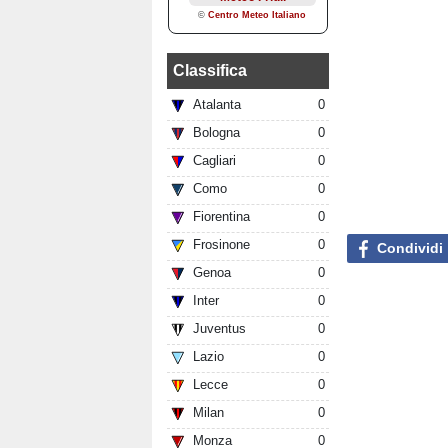
Classifica
Atalanta
0
Bologna
0
Cagliari
0
Como
0
Fiorentina
0
Frosinone
0
Condividi
Genoa
0
Inter
0
Juventus
0
Lazio
0
Lecce
0
Milan
0
Monza
0