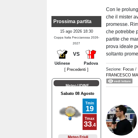
Con le prolun
che il mister 
Prossima partita
promesse. Riman
15 ago 2026 18:30
che potrebbe p
Coppa Italia Frecciarossa 2026-
partite che ma
2027
prova ideale p
soltanto prom
VS
Udinese
Padova
Sezione:
Focus
/
[ Precedenti ]
FRANCESCO M
vedi letture
Meteo UDINE