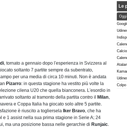
Le p
Oggi
di
, tornato a gennaio dopo l'esperienza in Svizzera al
giocato soltanto 7 partite sempre da subentrato,
ampo per una media di circa 10 minuti. Non è andata
ian
Pizarro
: in questa stagione ha vestito più volte la
elezione cilena U20 che quella bianconera. L'esordio in
rivato soltanto al tramonto della partita contro il
Milan
,
avera e Coppa Italia ha giocato solo altre 5 partite.
fazione è riuscito a togliersela
Iker Bravo
, che ha
ol e 1 assist nella sua prima stagione in Serie A; 24
ui, ma una posizione bassa nelle gerarchie di
Runjaic
.