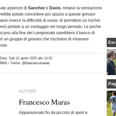
gate assenze di
Sanchez
e
Davis
, rimane la sensazione
avrebbe potuto concedere più spazio a queste giovani
e invece la difficoltà di osare, di prendersi un rischio
erò portare a un vantaggio nel lungo periodo. Le poche
ncano alla fine del campionato sarebbero il banco di
er un gruppo di giovani che rischiano di rimanere
Esc
esse.
 Data:
Sab 12 aprile 2025 alle 14:02
ARAS
/ Twitter:
@francescomaras
Pag
AUTORE
Francesco Maras
Appassionato fin da piccolo di sport e