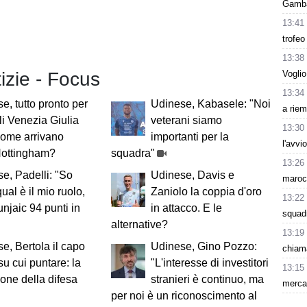
Gambar
13:41
trofeo
13:38
Voglio
tizie - Focus
13:34
e, tutto pronto per
Udinese, Kabasele: "Noi
a riem
uli Venezia Giulia
veterani siamo
13:30
come arrivano
importanti per la
l'avvi
Nottingham?
squadra"
13:26
e, Padelli: "So
Udinese, Davis e
maroc
ual è il mio ruolo,
Zaniolo la coppia d'oro
13:22
njaic 94 punti in
in attacco. E le
squad
alternative?
13:19
e, Bertola il capo
Udinese, Gino Pozzo:
chiama
su cui puntare: la
"L'interesse di investitori
13:15
ione della difesa
stranieri è continuo, ma
mercat
per noi è un riconoscimento al