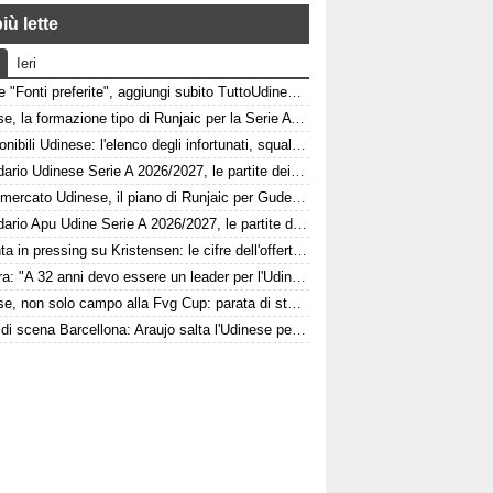
iù lette
Ieri
Google "Fonti preferite", aggiungi subito TuttoUdinese e personalizza le tue notizie
Udinese, la formazione tipo di Runjaic per la Serie A 2026/2027
Indisponibili Udinese: l'elenco degli infortunati, squalificati e diffidati
Calendario Udinese Serie A 2026/2027, le partite dei bianconeri: date e orari
Calciomercato Udinese, il piano di Runjaic per Gudelj: l'ex Siviglia avrà un nuovo ruolo
Calendario Apu Udine Serie A 2026/2027, le partite dei bianconeri in Lba: date e orari
Atalanta in pressing su Kristensen: le cifre dell'offerta e la netta condizione dell'Udinese
Kamara: "A 32 anni devo essere un leader per l'Udinese, Zaniolo ha fatto un'ottima scelta"
Udinese, non solo campo alla Fvg Cup: parata di stelle al Bluenergy Stadium
Colpo di scena Barcellona: Araujo salta l'Udinese per volare a Liverpool! Le 3 assenze di Flick