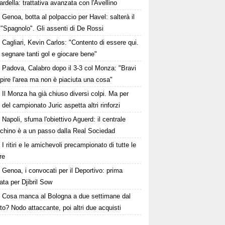
della: trattativa avanzata con l'Avellino
Genoa, botta al polpaccio per Havel: salterà il
 "Spagnolo". Gli assenti di De Rossi
Cagliari, Kevin Carlos: "Contento di essere qui.
 segnare tanti gol e giocare bene"
Padova, Calabro dopo il 3-3 col Monza: "Bravi
pire l'area ma non è piaciuta una cosa"
Il Monza ha già chiuso diversi colpi. Ma per
o del campionato Juric aspetta altri rinforzi
Napoli, sfuma l'obiettivo Aguerd: il centrale
chino è a un passo dalla Real Sociedad
I ritiri e le amichevoli precampionato di tutte le
re
Genoa, i convocati per il Deportivo: prima
ta per Djibril Sow
Cosa manca al Bologna a due settimane dal
o? Nodo attaccante, poi altri due acquisti