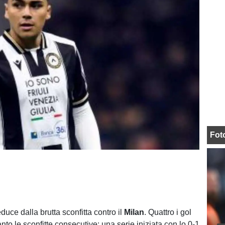
Fot
duce dalla brutta sconfitta contro il
Milan
. Quattro i gol
uanto le sconfitte consecutive: una serie iniziata con lo 0-1