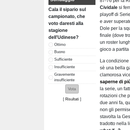
87-76 per la 
Cividale
si fer
Cala il sipario sul
playoff di Seri
campionato, che
e aver superat
voto daresti alla
Dole per la squ
stagione
finale (dove tr
dell'Udinese?
un roster lungh
Ottimo
gioco a partita
Buono
Sufficiente
La condizione 
Insufficiente
sè una bella ga
Gravemente
clamorosa vic
insufficiente
saperne di pi
la serie, un fa
rotazioni che p
[
Risultati
]
due anni fa, q
non gli permis
stavolta la Ge
tradotto nella