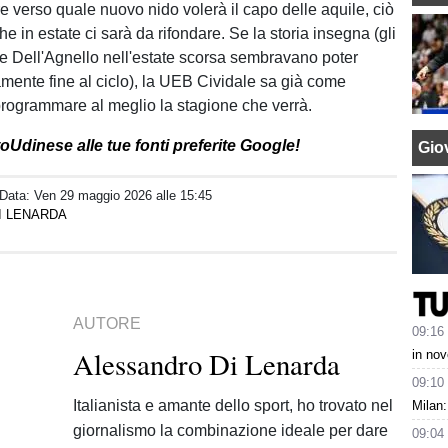
e verso quale nuovo nido volerà il capo delle aquile, ciò
he in estate ci sarà da rifondare. Se la storia insegna (gli
i e Dell'Agnello nell'estate scorsa sembravano poter
amente fine al ciclo), la UEB Cividale sa già come
rogrammare al meglio la stagione che verrà.
oUdinese alle tue fonti preferite Google!
Giov
 Data:
Ven 29 maggio 2026 alle 15:45
I LENARDA
AUTORE
09:16
Alessandro Di Lenarda
in nov
09:10
Italianista e amante dello sport, ho trovato nel
Milan:
giornalismo la combinazione ideale per dare
09:04