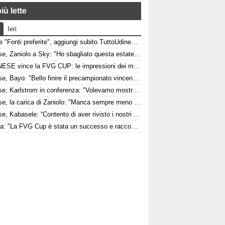
iù lette
Ieri
Google "Fonti preferite", aggiungi subito TuttoUdinese e personalizza le tue notizie
Udinese, Zaniolo a Sky: "Ho sbagliato questa estate, ora voglio lavorare per l'Udinese e la Nazionale"
L'UDINESE vince la FVG CUP: le impressioni dei match contro Barcellona e Nottingham Forest
Udinese, Bayo: "Bello finire il precampionato vincendo contro una grande come il Barcellona davanti a un fantastico pubblico"
Udinese, Karlstrom in conferenza: "Volevamo mostrare di essere pronti per la stagione"
Udinese, la carica di Zaniolo: "Manca sempre meno e sarà ancora tutto più bello"
Udinese, Kabasele: “Contento di aver rivisto i nostri tifosi”
Fedriga: "La FVG Cup è stata un successo e racconta quanto lontano possiamo arrivare come regione"