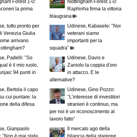
gham Forest 1-0:
Nottingham Forest 1-0:
nconeri la prima
Raphinha firma la vittoria
blaugrana
e, tutto pronto per
Udinese, Kabasele: "Noi
uli Venezia Giulia
veterani siamo
come arrivano
importanti per la
Nottingham?
squadra"
e, Padelli: "So
Udinese, Davis e
ual è il mio ruolo,
Zaniolo la coppia d'oro
njaic 94 punti in
in attacco. E le
alternative?
e, Bertola il capo
Udinese, Gino Pozzo:
su cui puntare: la
"L'interesse di investitori
ione della difesa
stranieri è continuo, ma
per noi è un riconoscimento al
lavoro fatto"
se, Gianpaolo
Il mercato ago della
 "Non è mai stata
bilancia della stagione