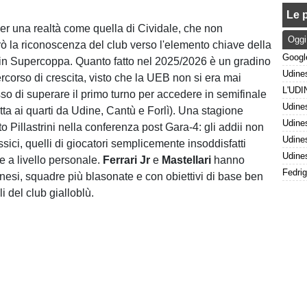
Le p
per una realtà come quella di Cividale, che non
Oggi
ò la riconoscenza del club verso l'elemento chiave della
ia in Supercoppa. Quanto fatto nel 2025/2026 è un gradino
ercorso di crescita, visto che la UEB non si era mai
sso di superare il primo turno per accedere in semifinale
tta ai quarti da Udine, Cantù e Forlì). Una stagione
etto Pillastrini nella conferenza post Gara-4: gli addii non
assici, quelli di giocatori semplicemente insoddisfatti
e a livello personale.
Ferrari Jr
e
Mastellari
hanno
gnesi, squadre più blasonate e con obiettivi di base ben
li del club gialloblù.