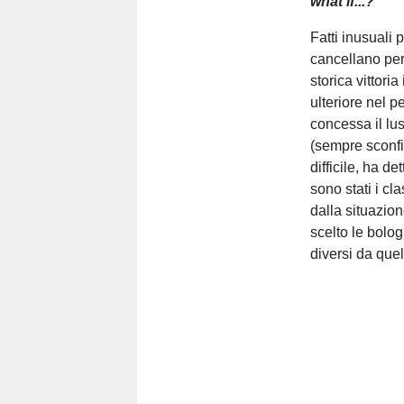
what if...?
Fatti inusuali 
cancellano per
storica vittor
ulteriore nel p
concessa il lu
(sempre sconfi
difficile, ha d
sono stati i cl
dalla situazion
scelto le bolo
diversi da quel