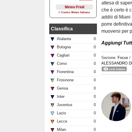
attesa di saper
che è certo è c
addiii di Mian
porre definitiv
Classifica
muoversi per p
Atalanta
0
Aggiungi Tutt
Bologna
0
Cagliari
0
Sezione:
Focus
/
ALESSANDRO D
Como
0
vedi letture
Fiorentina
0
Frosinone
0
Genoa
0
Inter
0
Juventus
0
Lazio
0
Lecce
0
Milan
0