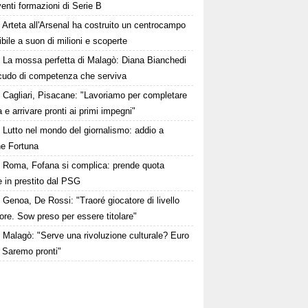
venti formazioni di Serie B
Arteta all'Arsenal ha costruito un centrocampo
ibile a suon di milioni e scoperte
La mossa perfetta di Malagò: Diana Bianchedi
scudo di competenza che serviva
Cagliari, Pisacane: "Lavoriamo per completare
a e arrivare pronti ai primi impegni"
Lutto nel mondo del giornalismo: addio a
e Fortuna
Roma, Fofana si complica: prende quota
 in prestito dal PSG
Genoa, De Rossi: "Traoré giocatore di livello
ore. Sow preso per essere titolare"
Malagò: "Serve una rivoluzione culturale? Euro
 Saremo pronti"