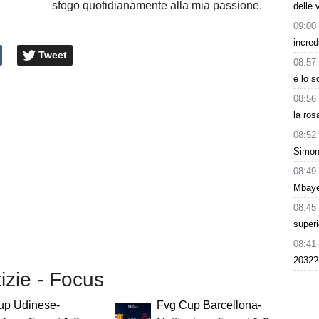
sfogo quotidianamente alla mia passione.
delle 
09:00
incred
Tweet
08:57
è lo 
08:56
la ros
08:52
Simon
08:49
Mbaye
08:45
superi
08:41
2032?
tizie - Focus
up Udinese-
Fvg Cup Barcellona-