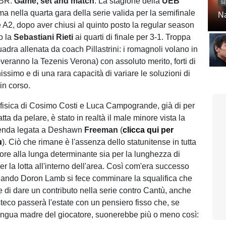
RBR.
Game, set and match
. La stagione della
UEB
SE
ma nella quarta gara della serie valida per la semifinale
Na
e A2, dopo aver chiusi al quinto posto la regular season
o la
Sebastiani Rieti
ai quarti di finale per 3-1. Troppa
adra allenata da coach Pillastrini: i romagnoli volano in
overanno la Tezenis Verona) con assoluto merito, forti di
issimo e di una rara capacità di variare le soluzioni di
 in corso.
fisica di Cosimo Costi e Luca Campogrande, già di per
tta da pelare, è stato in realtà il male minore vista la
enda legata a Deshawn
Freeman
(
clicca qui per
ù
). Ciò che rimane è l'assenza dello statunitense in tutta
ttore alla lunga determinante sia per la lunghezza di
er la lotta all'interno dell'area. Così com'era successo
uando Doron Lamb si fece comminare la squalifica che
e di dare un contributo nella serie contro Cantù, anche
steco passerà l'estate con un pensiero fisso che, se
 lingua madre del giocatore, suonerebbe più o meno così: