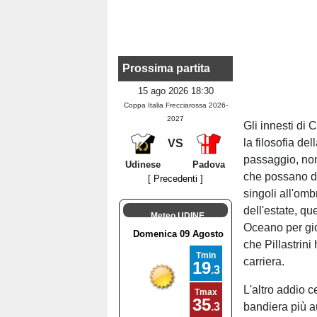
Prossima partita
15 ago 2026 18:30
Coppa Italia Frecciarossa 2026-
2027
Gli innesti di
la filosofia de
VS
passaggio, non
Udinese
Padova
che possano dar
[ Precedenti ]
singoli all'omb
dell'estate, q
Meteo UDINE
Oceano per gio
che Pillastrini
carriera.
L'altro addio c
bandiera più au