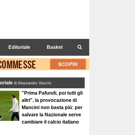
Editoriale
Basket
toriale
di Alessandro Vescini
"Prima Pafundi, poi tutti gli
altri", la provocazione di
Mancini non basta più: per
salvare la Nazionale serve
cambiare il calcio italiano