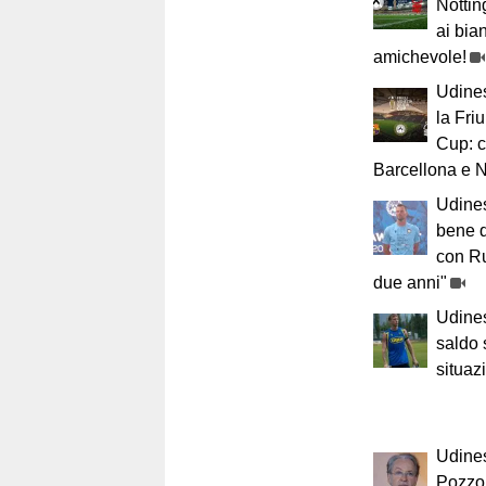
Nottin
ai bia
amichevole!
Udines
la Fri
Cup: 
Barcellona e 
Udines
bene q
con Ru
due anni"
Udines
saldo 
situaz
Udine
Pozzo: