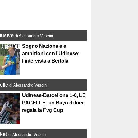
lusive
di Alessandro Vescini
Sogno Nazionale e
ambizioni con l'Udinese:
l'intervista a Bertola
elle
di Alessandro Vescini
Udinese-Barcellona 1-0, LE
PAGELLE: un Bayo di luce
regala la Fvg Cup
ket
di Alessandro Vescini