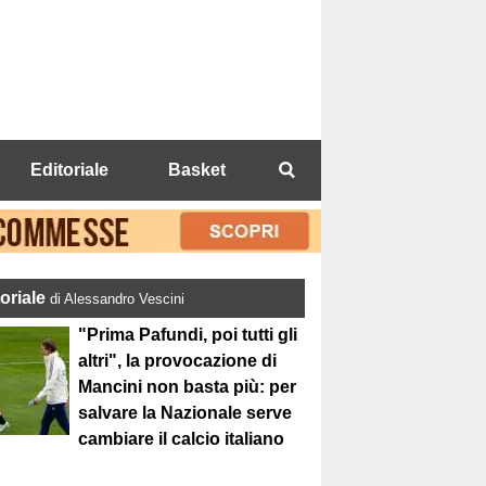
Editoriale
Basket
toriale
di Alessandro Vescini
"Prima Pafundi, poi tutti gli
altri", la provocazione di
Mancini non basta più: per
salvare la Nazionale serve
cambiare il calcio italiano