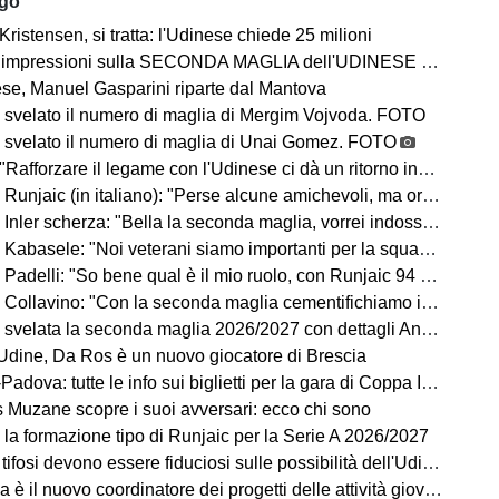
ago
Kristensen, si tratta: l'Udinese chiede 25 milioni
impressioni sulla SECONDA MAGLIA dell'UDINESE 2026/2027
se, Manuel Gasparini riparte dal Mantova
 svelato il numero di maglia di Mergim Vojvoda. FOTO
 svelato il numero di maglia di Unai Gomez. FOTO
Rafforzare il legame con l'Udinese ci dà un ritorno incredibile"
ic (in italiano): "Perse alcune amichevoli, ma ora arrivano le gare che conta vincere"
Inler scherza: "Bella la seconda maglia, vorrei indossarla"
Kabasele: "Noi veterani siamo importanti per la squadra"
delli: "So bene qual è il mio ruolo, con Runjaic 94 punti in due anni"
lavino: "Con la seconda maglia cementifichiamo il legame con il territorio"
velata la seconda maglia 2026/2027 con dettagli Anni '90. FOTO
dine, Da Ros è un nuovo giocatore di Brescia
dova: tutte le info sui biglietti per la gara di Coppa Italia
ns Muzane scopre i suoi avversari: ecco chi sono
 la formazione tipo di Runjaic per la Serie A 2026/2027
si devono essere fiduciosi sulle possibilità dell'Udinese, Runjaic ha la squadra in mano"
la è il nuovo coordinatore dei progetti delle attività giovanili