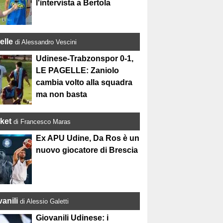
l'intervista a Bertola
elle
di Alessandro Vescini
Udinese-Trabzonspor 0-1,
LE PAGELLE: Zaniolo
cambia volto alla squadra
ma non basta
ket
di Francesco Maras
Ex APU Udine, Da Ros è un
nuovo giocatore di Brescia
anili
di Alessio Galetti
Giovanili Udinese: i