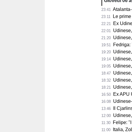
Giovedì 06 
Atalanta-
23:41
Le prime 
23:11
Ex Udine
22:21
Udinese,
22:01
Udinese,
21:20
Fedriga: "
19:51
Udinese, Runja
19:20
Udinese, 
19:14
Udinese, 
19:05
Udinese, Pa
18:47
Udinese, Col
18:32
Udinese, s
18:21
Ex APU U
16:50
Udinese-Pa
16:08
Il Cjarli
13:46
Udinese,
12:00
Felipe: "I tifo
11:30
Italia, Zo
11:00