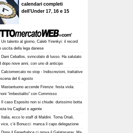
calendari completi
dell’Under 17, 16 e 15
Un talento al giorno, Caleb Yirenkyi: il record
 uscita della lega danese
Dani Ceballos, svincolato di lusso. Ha salutato
 dopo nove anni, con uno di anticipo
Calciomercato no stop - Indiscrezioni, trattative
oscena del 6 agosto
Mastantuono accende Firenze: festa viola.
noni “imbestialito” con Commisso
Il caso Esposito non si chiude: durissimo botta
osta tra Cagliari e agente
Italia, ecco lo staff di Maldini. Torna Oriali,
i vice, c’è Bonucci: manca il capo delegazione
Dopo il Fenerbahce ci prova il Galatasaray. Ma