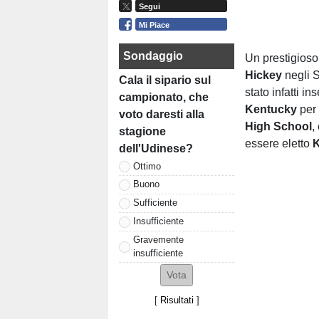
Segui
Mi Piace
Sondaggio
Un prestigioso
Hickey
negli S
Cala il sipario sul
stato infatti in
campionato, che
Kentucky
per
voto daresti alla
High School
,
stagione
essere eletto
K
dell'Udinese?
Ottimo
Buono
Sufficiente
Insufficiente
Gravemente
insufficiente
[
Risultati
]