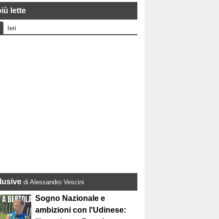
iù lette
Ieri
lusive
di Alessandro Vescini
Sogno Nazionale e
ambizioni con l'Udinese: