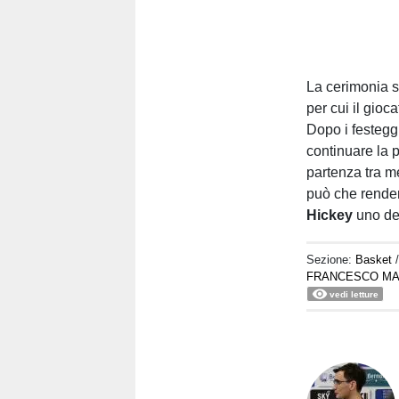
La cerimonia s
per cui il gioca
Dopo i festegg
continuare la 
partenza tra m
può che render
Hickey
uno dei
Sezione:
Basket
FRANCESCO M
vedi letture