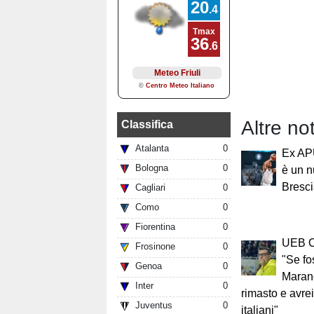
Altre no
Classifica
Atalanta
0
Ex AP
Bologna
0
è un n
Bresc
Cagliari
0
Como
0
Fiorentina
0
UEB Ci
Frosinone
0
"Se fo
Genoa
0
Maran
Inter
0
rimasto e avrei
Juventus
0
italiani"