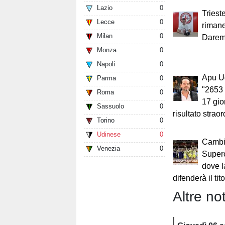
Lazio
0
Triest
Lecce
0
rimane
Milan
0
Daremo 
Monza
0
Napoli
0
Apu U
Parma
0
"2653
Roma
0
17 gio
Sassuolo
0
risultato straor
Torino
0
Udinese
0
Cambia
Venezia
0
Super
dove l
difenderà il tit
Altre not