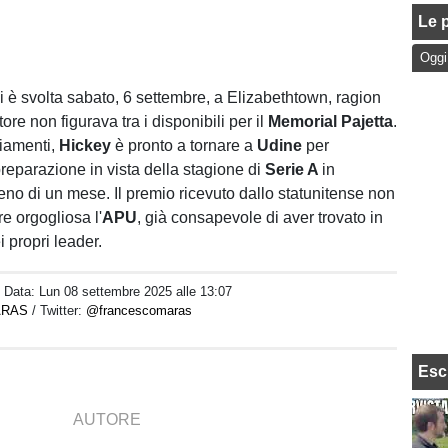
Le p
Oggi
i è svolta sabato, 6 settembre, a Elizabethtown, ragion
tore non figurava tra i disponibili per il
Memorial Pajetta
.
iamenti,
Hickey
è pronto a tornare a
Udine
per
preparazione in vista della stagione di
Serie A
in
eno di un mese. Il premio ricevuto dallo statunitense non
e orgogliosa l'
APU
, già consapevole di aver trovato in
 propri leader.
/ Data:
Lun 08 settembre 2025 alle 13:07
ARAS
/ Twitter:
@francescomaras
Esc
AUTORE