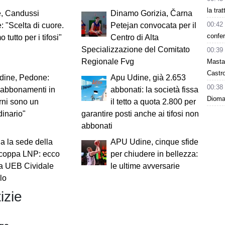
la tra
e, Candussi
Dinamo Gorizia, Čarna
00:42
: "Scelta di cuore.
Petejan convocata per il
confer
tutto per i tifosi"
Centro di Alta
Specializzazione del Comitato
00:39
Regionale Fvg
Masta
Castro
dine, Pedone:
Apu Udine, già 2.653
00:38
 abbonamenti in
abbonati: la società fissa
Dioman
rni sono un
il tetto a quota 2.800 per
dinario"
garantire posti anche ai tifosi non
abbonati
 la sede della
APU Udine, cinque sfide
coppa LNP: ecco
per chiudere in bellezza:
a UEB Cividale
le ultime avversarie
olo
izie