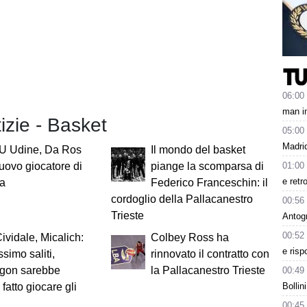
06:00
man in
tizie - Basket
05:00
Madrid
U Udine, Da Ros
Il mondo del basket
01:00
uovo giocatore di
piange la scomparsa di
e retr
ia
Federico Franceschin: il
cordoglio della Pallacanestro
00:56
Trieste
Antog
00:52
vidale, Micalich:
Colbey Ross ha
e risp
ssimo saliti,
rinnovato il contratto con
gon sarebbe
la Pallacanestro Trieste
00:49
Bollin
 fatto giocare gli
00:45