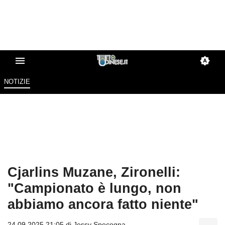
NOTIZIE
Cjarlins Muzane, Zironelli:
"Campionato è lungo, non
abbiamo ancora fatto niente"
24.09.2025 21:05 di
Jessy Specogna