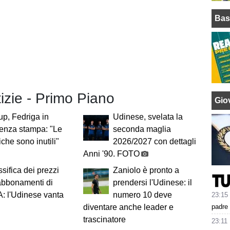
Bas
tizie - Primo Piano
Giov
p, Fedriga in
Udinese, svelata la
enza stampa: "Le
seconda maglia
che sono inutili"
2026/2027 con dettagli
Anni '90. FOTO
ssifica dei prezzi
Zaniolo è pronto a
abbonamenti di
prendersi l'Udinese: il
A: l'Udinese vanta
numero 10 deve
23:15
padre 
diventare anche leader e
trascinatore
23:11