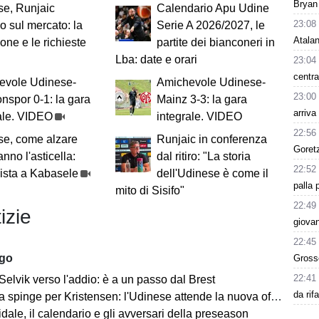
Bryan
se, Runjaic
Calendario Apu Udine
23:08
no sul mercato: la
Serie A 2026/2027, le
Atalan
ione e le richieste
partite dei bianconeri in
Lba: date e orari
23:04
centra
evole Udinese-
Amichevole Udinese-
23:00
nspor 0-1: la gara
Mainz 3-3: la gara
arriva
ale. VIDEO
integrale. VIDEO
22:56
se, come alzare
Runjaic in conferenza
Goret
anno l'asticella:
dal ritiro: "La storia
22:52
rvista a Kabasele
dell'Udinese è come il
palla 
mito di Sisifo"
22:49
izie
giovan
22:45
ago
Grosso
22:41
Selvik verso l'addio: è a un passo dal Brest
da rif
a spinge per Kristensen: l'Udinese attende la nuova offerta
ale, il calendario e gli avversari della preseason