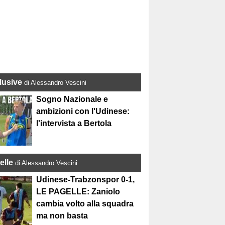
lusive
di Alessandro Vescini
Sogno Nazionale e
ambizioni con l'Udinese:
l'intervista a Bertola
elle
di Alessandro Vescini
Udinese-Trabzonspor 0-1,
LE PAGELLE: Zaniolo
cambia volto alla squadra
ma non basta