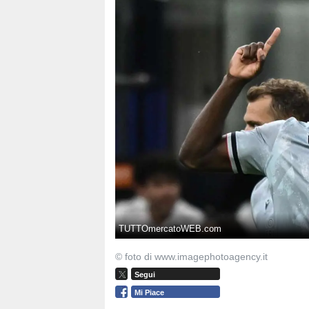
TUTTOmercatoWEB.com
© foto di www.imagephotoagency.it
Segui
Mi Piace