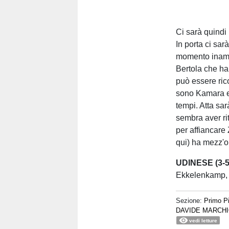
Ci sarà quindi 
In porta ci sa
momento inamovi
Bertola che ha
può essere rico
sono Kamara e 
tempi. Atta sa
sembra aver rit
per affiancare
qui) ha mezz'o
UDINESE (3-5
Ekkelenkamp, K
Sezione:
Primo P
DAVIDE MARCH
vedi letture