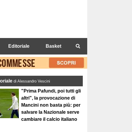
Editoriale
Basket
toriale
di Alessandro Vescini
"Prima Pafundi, poi tutti gli
altri", la provocazione di
Mancini non basta più: per
salvare la Nazionale serve
cambiare il calcio italiano