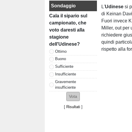
Sondaggio
L'
Udinese
si 
di Keinan Davi
Cala il sipario sul
Fuori invece K
campionato, che
Miller, out pe
voto daresti alla
richiedere giu
stagione
quindi particol
dell'Udinese?
rispetto alla f
Ottimo
Buono
Sufficiente
Insufficiente
Gravemente
insufficiente
[
Risultati
]