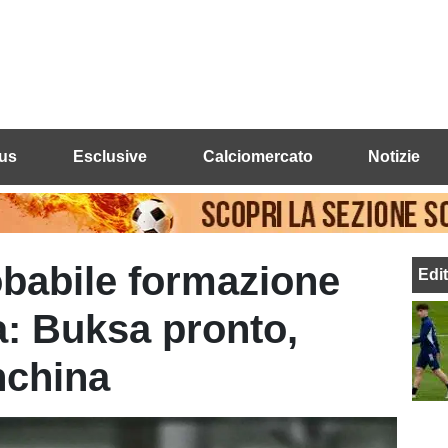
us
Esclusive
Calciomercato
Notizie
obabile formazione
Edi
: Buksa pronto,
nchina