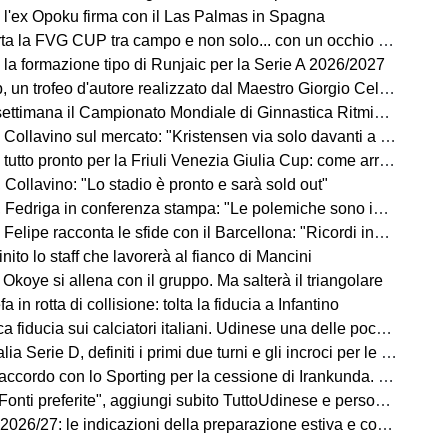
 l'ex Opoku firma con il Las Palmas in Spagna
la FVG CUP tra campo e non solo... con un occhio sempre al MERCATO
 la formazione tipo di Runjaic per la Serie A 2026/2027
un trofeo d'autore realizzato dal Maestro Giorgio Celiberti
imana il Campionato Mondiale di Ginnastica Ritmica: ci sarà Tara Dragas
no sul mercato: "Kristensen via solo davanti a un'offerta irrinunciabile. Portiere? Stiamo lavorando"
o pronto per la Friuli Venezia Giulia Cup: come arrivano Barcellona e Nottingham?
Collavino: "Lo stadio è pronto e sarà sold out"
Fedriga in conferenza stampa: "Le polemiche sono inutili"
elipe racconta le sfide con il Barcellona: "Ricordi indelebili"
finito lo staff che lavorerà al fianco di Mancini
Okoye si allena con il gruppo. Ma salterà il triangolare
a in rotta di collisione: tolta la fiducia a Infantino
a fiducia sui calciatori italiani. Udinese una delle poche eccezioni
a Serie D, definiti i primi due turni e gli incroci per le friulane
ccordo con lo Sporting per la cessione di Irankunda. Le cifre
i preferite", aggiungi subito TuttoUdinese e personalizza le tue notizie
7: le indicazioni della preparazione estiva e cosa ci dicono sul campionato in arrivo