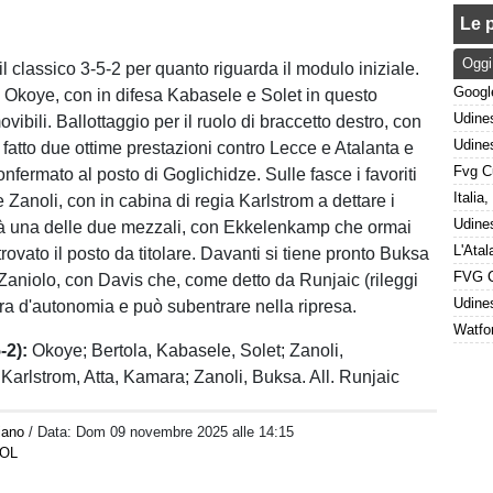
Le p
Oggi
il classico 3-5-2 per quanto riguarda il modulo iniziale.
rà Okoye, con in difesa Kabasele e Solet in questo
bili. Ballottaggio per il ruolo di braccetto destro, con
 fatto due ottime prestazioni contro Lecce e Atalanta e
nfermato al posto di Goglichidze. Sulle fasce i favoriti
Zanoli, con in cabina di regia Karlstrom a dettare i
rà una delle due mezzali, con Ekkelenkamp che ormai
rovato il posto da titolare. Davanti si tiene pronto Buksa
 Zaniolo, con Davis che, come detto da Runjaic (rileggi
ra d'autonomia e può subentrare nella ripresa.
-2):
Okoye; Bertola, Kabasele, Solet; Zanoli,
arlstrom, Atta, Kamara; Zanoli, Buksa. All. Runjaic
iano
/ Data:
Dom 09 novembre 2025 alle 14:15
IOL