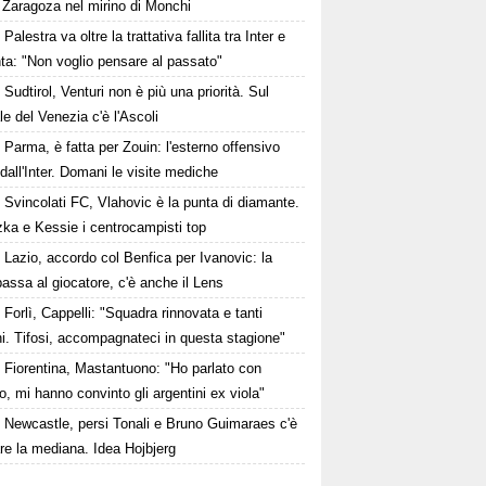
 Zaragoza nel mirino di Monchi
Palestra va oltre la trattativa fallita tra Inter e
ta: "Non voglio pensare al passato"
Sudtirol, Venturi non è più una priorità. Sul
le del Venezia c'è l'Ascoli
Parma, è fatta per Zouin: l'esterno offensivo
 dall'Inter. Domani le visite mediche
Svincolati FC, Vlahovic è la punta di diamante.
zka e Kessie i centrocampisti top
Lazio, accordo col Benfica per Ivanovic: la
passa al giocatore, c'è anche il Lens
Forlì, Cappelli: "Squadra rinnovata e tanti
i. Tifosi, accompagnateci in questa stagione"
Fiorentina, Mastantuono: "Ho parlato con
, mi hanno convinto gli argentini ex viola"
Newcastle, persi Tonali e Bruno Guimaraes c'è
are la mediana. Idea Hojbjerg