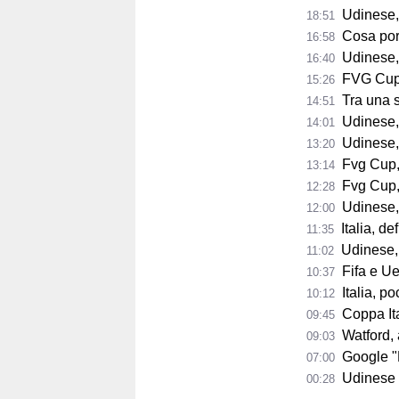
Udinese,
18:51
Cosa porta 
16:58
Udinese,
16:40
FVG Cup, 
15:26
Tra una sett
14:51
Udinese, Collavi
14:01
Udinese, tutt
13:20
Fvg Cup, 
13:14
Fvg Cup, 
12:28
Udinese, F
12:00
Italia, de
11:35
Udinese, 
11:02
Fifa e Uef
10:37
Italia, poc
10:12
Coppa Itali
09:45
Watford, a
09:03
Google "Font
07:00
Udinese 2026/2
00:28