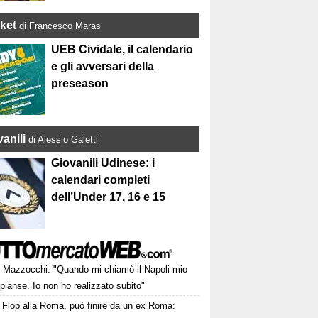
ket
di Francesco Maras
UEB Cividale, il calendario
e gli avversari della
preseason
anili
di Alessio Galetti
Giovanili Udinese: i
calendari completi
dell’Under 17, 16 e 15
Mazzocchi: "Quando mi chiamò il Napoli mio
pianse. Io non ho realizzato subito"
Flop alla Roma, può finire da un ex Roma: