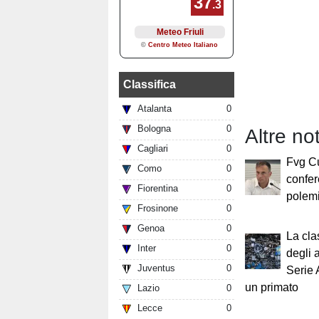
Classifica
Atalanta
0
Bologna
0
Altre no
Cagliari
0
Fvg Cu
Como
0
confer
Fiorentina
0
polemi
Frosinone
0
Genoa
0
La cla
Inter
0
degli 
Juventus
0
Serie 
un primato
Lazio
0
Lecce
0