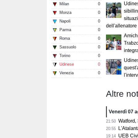
Udine
Milan
0
sibilli
Monza
0
situaz
Napoli
0
dell'allenatore
Parma
0
Amich
Roma
0
Trabzo
Sassuolo
0
integr
Torino
0
Udine
Udinese
0
quest'
Venezia
0
l'inte
Altre not
Venerdì 07 
Watford, 
21:50
L'Atalant
20:55
UEB Civid
19:14