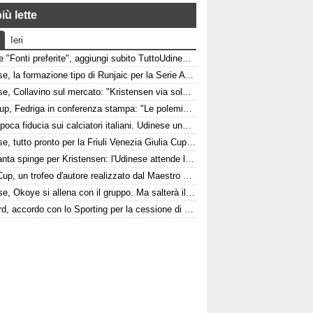
iù lette
Ieri
Google "Fonti preferite", aggiungi subito TuttoUdinese e personalizza le tue notizie
Udinese, la formazione tipo di Runjaic per la Serie A 2026/2027
Udinese, Collavino sul mercato: "Kristensen via solo davanti a un'offerta irrinunciabile. Portiere? Stiamo lavorando"
Fvg Cup, Fedriga in conferenza stampa: "Le polemiche sono inutili"
Italia, poca fiducia sui calciatori italiani. Udinese una delle poche eccezioni
Udinese, tutto pronto per la Friuli Venezia Giulia Cup: come arrivano Barcellona e Nottingham?
L'Atalanta spinge per Kristensen: l'Udinese attende la nuova offerta
FVG Cup, un trofeo d'autore realizzato dal Maestro Giorgio Celiberti
Udinese, Okoye si allena con il gruppo. Ma salterà il triangolare
Watford, accordo con lo Sporting per la cessione di Irankunda. Le cifre