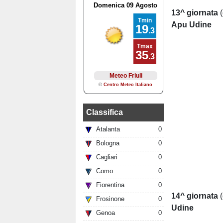
13^ giornata
(
Apu Udine
Classifica
Atalanta
0
Bologna
0
Cagliari
0
Como
0
Fiorentina
0
14^ giornata
Frosinone
0
Udine
Genoa
0