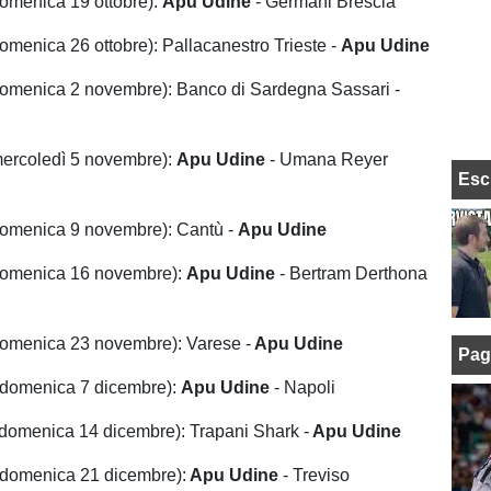
omenica 19 ottobre):
Apu Udine
- Germani Brescia
omenica 26 ottobre): Pallacanestro Trieste -
Apu Udine
omenica 2 novembre): Banco di Sardegna Sassari -
ercoledì 5 novembre):
Apu Udine
- Umana Reyer
Esc
omenica 9 novembre): Cantù -
Apu Udine
domenica 16 novembre):
Apu Udine
- Bertram Derthona
omenica 23 novembre): Varese -
Apu Udine
Pag
domenica 7 dicembre):
Apu Udine
- Napoli
domenica 14 dicembre): Trapani Shark -
Apu Udine
(domenica 21 dicembre):
Apu Udine
- Treviso