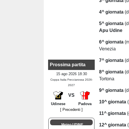
3^ giornata
(d
4^ giornata
(d
5^ giornata
(d
Apu Udine
6^ giornata
(m
Venezia
7^ giornata
(d
Prossima partita
8^ giornata
(
15 ago 2026 18:30
Tortona
Coppa Italia Frecciarossa 2026-
2027
9^ giornata
(d
VS
10^ giornata
(
Udinese
Padova
[ Precedenti ]
11^ giornata
(
12^ giornata
Meteo UDINE