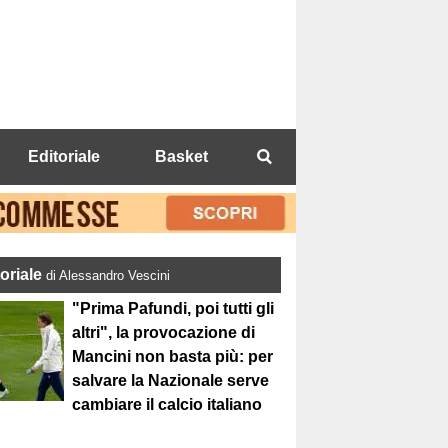
Editoriale
Basket
toriale
di Alessandro Vescini
"Prima Pafundi, poi tutti gli
altri", la provocazione di
Mancini non basta più: per
salvare la Nazionale serve
cambiare il calcio italiano