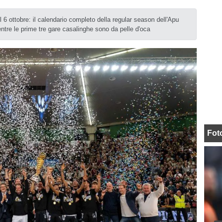
 6 ottobre: il calendario completo della regular season dell'Apu
ntre le prime tre gare casalinghe sono da pelle d'oca
Fot