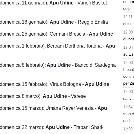
settim
domenica 11 gennaio):
Apu Udine
- Vanoli Basket
colpi
12:11
domenica 18 gennaio):
Apu Udine
- Reggio Emilia
chiuso
12:08
(domenica 25 gennaio): Germani Brescia -
Apu Udine
di ind
domenica 1 febbraio): Bertram Derthona Tortona -
Apu
12:04
su Esp
12:00
(domenica 8 febbraio):
Apu Udine
- Banco di Sardegna
Il pun
contin
per Zi
domenica 15 febbraio): Virtus Bologna -
Apu Udine
12:00
(domenica 8 marzo):
Apu Udine
- Varese
dal vi
11:54
(domenica 15 marzo): Umana Reyer Venezia -
Apu
stanc
undici
domenica 22 marzo):
Apu Udine
- Trapani Shark
11:50