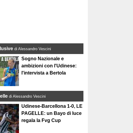
lusive
di Alessandro Vescini
Sogno Nazionale e
ambizioni con l'Udinese:
l'intervista a Bertola
elle
di Alessandro Vescini
Udinese-Barcellona 1-0, LE
PAGELLE: un Bayo di luce
regala la Fvg Cup