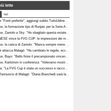
iù lette
Ieri
Google "Fonti preferite", aggiungi subito TuttoUdinese e personalizza le tue notizie
Udinese, la formazione tipo di Runjaic per la Serie A 2026/2027
Udinese, Zaniolo a Sky: "Ho sbagliato questa estate, ora voglio lavorare per l'Udinese e la Nazionale"
L'UDINESE vince la FVG CUP: le impressioni dei match contro Barcellona e Nottingham Forest
Udinese, la carica di Zaniolo: "Manca sempre meno e sarà ancora tutto più bello"
Maldini attacca Malagò: "Ha cambiato le regole, ecco cosa ha detto a me e a Leonardo"
Udinese, Bayo: "Bello finire il precampionato vincendo contro una grande come il Barcellona davanti a un fantastico pubblico"
Udinese, Karlstrom in conferenza: "Volevamo mostrare di essere pronti per la stagione"
Fedriga: "La FVG Cup è stata un successo e racconta quanto lontano possiamo arrivare come regione"
Italia, l'annuncio di Malagò: "Diana Bianchedi sarà la nuova capodelegazione della Nazionale"