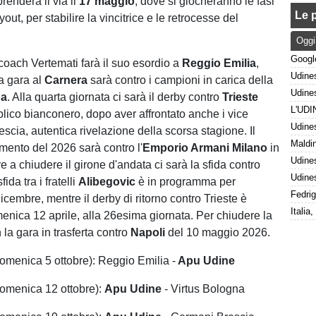
renderà il via il
17 maggio
, dove si giocheranno le fasi
Le p
yout, per stabilire la vincitrice e le retrocesse del
Oggi
coach Vertemati farà il suo esordio a
Reggio Emilia
,
a gara al
Carnera
sarà contro i campioni in carica della
na
. Alla quarta giornata ci sarà il derby contro
Trieste
blico bianconero, dopo aver affrontato anche i vice
scia, autentica rivelazione della scorsa stagione. Il
ento del 2026 sarà contro l'
Emporio Armani Milano
in
re a chiudere il girone d'andata ci sarà la sfida contro
sfida tra i fratelli
Alibegovic
è in programma per
cembre, mentre il derby di ritorno contro Trieste è
menica 12 aprile, alla 26esima giornata. Per chiudere la
la gara in trasferta contro
Napoli
del 10 maggio 2026.
omenica 5 ottobre): Reggio Emilia -
Apu Udine
omenica 12 ottobre):
Apu Udine
- Virtus Bologna