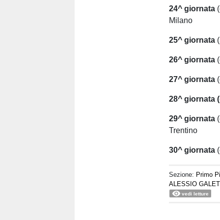
24^ giornata
(
Milano
25^ giornata
(
26^ giornata
(
27^ giornata
(
28^ giornata (
29^ giornata
(
Trentino
30^ giornata
(
Sezione:
Primo P
ALESSIO GALET
vedi letture