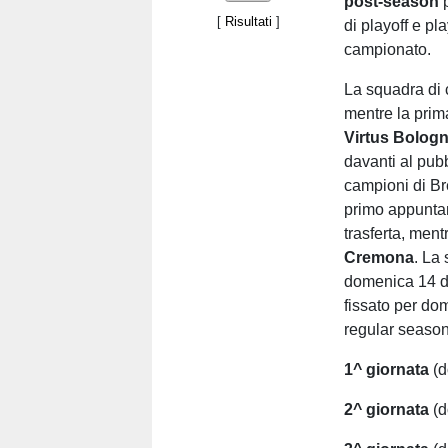
post-season
p
[
Risultati
]
di playoff e pla
campionato.
La squadra di 
mentre la prim
Virtus Bolog
davanti al pub
campioni di Bre
primo appuntam
trasferta, ment
Cremona
. La 
domenica 14 di
fissato per do
regular season 
1^ giornata
(d
2^ giornata
(d