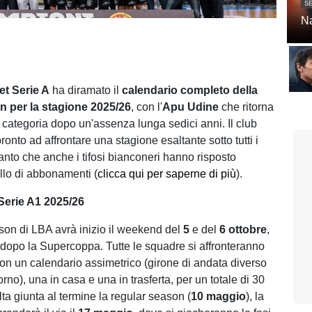
SE
Na
t Serie A
ha diramato il
calendario completo della
n per la stagione 2025/26
, con l'
Apu
Udine
che ritorna
categoria dopo un'assenza lunga sedici anni. Il club
onto ad affrontare una stagione esaltante sotto tutti i
 tanto che anche i tifosi bianconeri hanno risposto
ello di abbonamenti (
clicca qui per saperne di più
).
 Serie A1 2025/26
son di LBA avrà inizio il weekend del
5
e del
6 ottobre
,
dopo la Supercoppa. Tutte le squadre si affronteranno
on un calendario assimetrico (girone di andata diverso
torno), una in casa e una in trasferta, per un totale di 30
lta giunta al termine la regular season (
10 maggio
), la