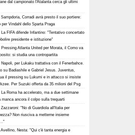
ane dal campionato l'Atalanta cerca gli ultimi
Sampdoria, Corradi avrà presto il suo portiere:
 per Vindahl dello Sparta Praga
La FIFA difende Infantino: "Tentativo concertato
ebolire presidente e istituzione"
Pressing Atlanta United per Morata, il Como va
osito: si studia una contropartita
Napoli, per Lukaku trattativa con il Fenerbahce.
to su Badiashile e Gabriel Jesus. Juventus,
ua il pressing su Lukumi e in attacco si insiste
rkzee. Per Suzuki offerta da 35 milioni del Psg
La Roma ha accelerato, ma a due settimane
a manca ancora il colpo sulla trequarti
Zazzaroni: "No di Guardiola all'Italia per
hezza? Non riusciva a metterne insieme
..."
Avellino, Nesta: "Qui c'è tanta energia e