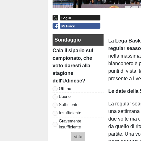
Segui
Mi Piace
Sondaggio
La
Lega Baske
regular seaso
Cala il sipario sul
nella massima 
campionato, che
bianconero è pr
voto daresti alla
punti di vista,
stagione
presente a liv
dell'Udinese?
Ottimo
Le date della
Buono
La regular sea
Sufficiente
una settimana 
Insufficiente
due volte ma c
Gravemente
da quello di ri
insufficiente
partite. Una vo