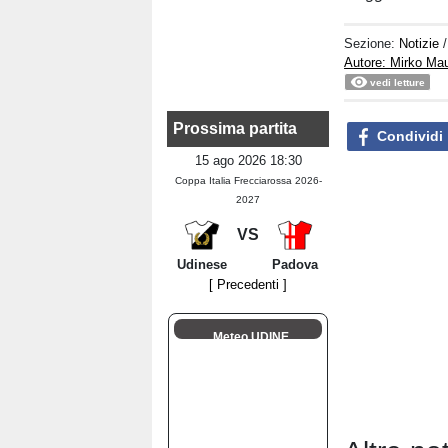
Sezione:
Notizie
Autore: Mirko Ma
vedi letture
Prossima partita
Condividi
15 ago 2026 18:30
Coppa Italia Frecciarossa 2026-
2027
VS
Udinese
Padova
[ Precedenti ]
Meteo UDINE