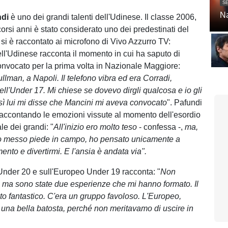
SE
Na
di
è uno dei grandi talenti dell'Udinese. Il classe 2006,
corsi anni è stato considerato uno dei predestinati del
, si è raccontato ai microfono di Vivo Azzurro TV:
ell'Udinese racconta il momento in cui ha saputo di
onvocato per la prima volta in Nazionale Maggiore:
lman, a Napoli. Il telefono vibra ed era Corradi,
ell'Under 17. Mi chiese se dovevo dirgli qualcosa e io gli
osì lui mi disse che Mancini mi aveva convocato
". Pafundi
accontando le emozioni vissute al momento dell'esordio
le dei grandi: "
All'inizio ero molto teso
- confessa -,
ma,
 messo piede in campo, ho pensato unicamente a
ento e divertirmi. E l'ansia è andata via".
nder 20 e sull'Europeo Under 19 racconta: "
Non
 ma sono state due esperienze che mi hanno formato. Il
to fantastico. C'era un gruppo favoloso. L'Europeo,
a una bella batosta, perché non meritavamo di uscire in