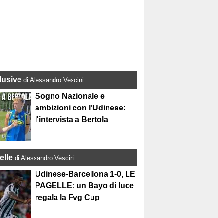
lusive
di Alessandro Vescini
Sogno Nazionale e
ambizioni con l'Udinese:
l'intervista a Bertola
elle
di Alessandro Vescini
Udinese-Barcellona 1-0, LE
PAGELLE: un Bayo di luce
regala la Fvg Cup