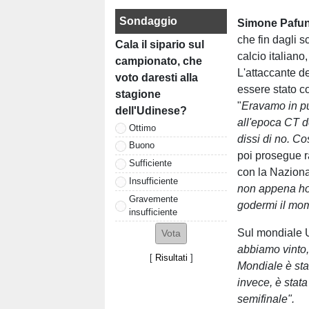
Sondaggio
Simone Pafun
che fin dagli s
Cala il sipario sul
calcio italiano
campionato, che
L'attaccante d
voto daresti alla
essere stato c
stagione
"
Eravamo in pul
dell'Udinese?
all'epoca CT d
Ottimo
dissi di no. C
Buono
poi prosegue r
Sufficiente
con la Naziona
Insufficiente
non appena ho
Gravemente
godermi il mom
insufficiente
Sul mondiale U
abbiamo vinto,
[
Risultati
]
Mondiale è sta
invece, è stat
semifinale".