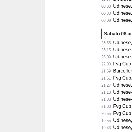
Udinese, Zanio
00:33
Udinese, Bayo: "Be
00:30
Udinese, Kar
00:09
Sabato 08 a
Udinese, Ru
23:56
Udinese-Ba
23:15
Udinese-B
23:09
Fvg Cup Udi
22:00
Barcellona
21:59
Fvg Cup, os
21:51
Udinese, Zani
21:27
Udinese-No
21:13
Udinese-No
21:08
Fvg Cup Ud
21:00
Fvg Cup Bar
20:55
Udinese, 
19:55
Udinese, Vojvod
19:43