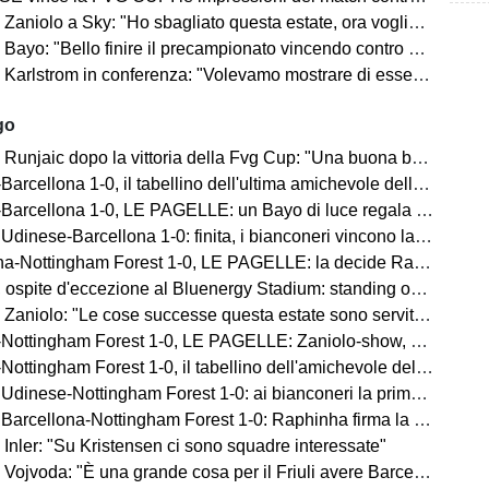
lo a Sky: "Ho sbagliato questa estate, ora voglio lavorare per l'Udinese e la Nazionale"
llo finire il precampionato vincendo contro una grande come il Barcellona davanti a un fantastico pubblico"
lstrom in conferenza: "Volevamo mostrare di essere pronti per la stagione"
go
njaic dopo la vittoria della Fvg Cup: "Una buona base su cui costruire"
rcellona 1-0, il tabellino dell'ultima amichevole della FVG Cup
arcellona 1-0, LE PAGELLE: un Bayo di luce regala la Fvg Cup
nese-Barcellona 1-0: finita, i bianconeri vincono la prima edizione
-Nottingham Forest 1-0, LE PAGELLE: la decide Raphinha su rigore
pite d'eccezione al Bluenergy Stadium: standing ovation per Handanovic
olo: "Le cose successe questa estate sono servite per tornare più forte di prima"
ttingham Forest 1-0, LE PAGELLE: Zaniolo-show, Solet decisivo
ttingham Forest 1-0, il tabellino dell'amichevole della Fvg Cup
inese-Nottingham Forest 1-0: ai bianconeri la prima amichevole!
cellona-Nottingham Forest 1-0: Raphinha firma la vittoria blaugrana
Inler: "Su Kristensen ci sono squadre interessate"
a: "È una grande cosa per il Friuli avere Barcellona e Nottingham qui, ma vogliamo vincere noi"