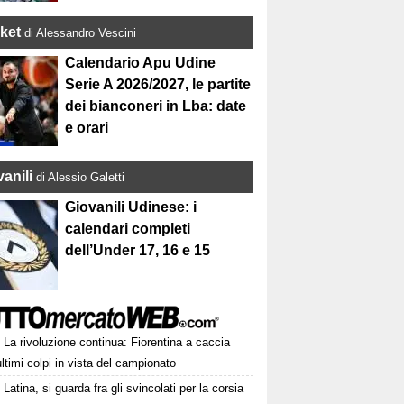
ket
di Alessandro Vescini
Calendario Apu Udine
Serie A 2026/2027, le partite
dei bianconeri in Lba: date
e orari
anili
di Alessio Galetti
Giovanili Udinese: i
calendari completi
dell’Under 17, 16 e 15
La rivoluzione continua: Fiorentina a caccia
ultimi colpi in vista del campionato
Latina, si guarda fra gli svincolati per la corsia