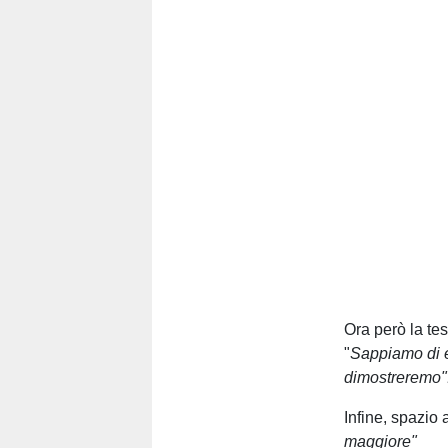
Ora però la te
"
Sappiamo di e
dimostreremo"
Infine, spazio 
maggiore"