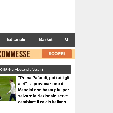
Editoriale
Basket
toriale
di Alessandro Vescini
"Prima Pafundi, poi tutti gli
altri", la provocazione di
Mancini non basta più: per
salvare la Nazionale serve
cambiare il calcio italiano