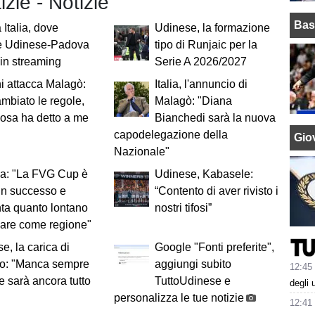
izie - Notizie
Bas
Italia, dove
Udinese, la formazione
e Udinese-Padova
tipo di Runjaic per la
e in streaming
Serie A 2026/2027
i attacca Malagò:
Italia, l'annuncio di
mbiato le regole,
Malagò: "Diana
osa ha detto a me
Bianchedi sarà la nuova
capodelegazione della
Giov
Nazionale"
ga: "La FVG Cup è
Udinese, Kabasele:
un successo e
“Contento di aver rivisto i
ta quanto lontano
nostri tifosi”
vare come regione"
e, la carica di
Google "Fonti preferite",
lo: "Manca sempre
aggiungi subito
12:45
 sarà ancora tutto
TuttoUdinese e
degli 
personalizza le tue notizie
12:41