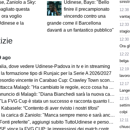
sinist
e, Zaniolo a Sky:
Udinese, Bayo: "Bello
agliato questa
finire il precampionato
12:38
, ora voglio
vincendo contro una
vanta
Udinese e la
grande come il Barcellona
12:33
davanti a un fantastico pubblico"
stagio
izie
12:30
Ora gl
12:22
9 ago
belga
alia, dove vedere Udinese-Padova in tv e in streaming
12:19
la formazione tipo di Runjaic per la Serie A 2026/2027
lavoro
rdio vincente in Carabao Cup: Crawley Town sconfitto con un gol nel recupero
12:17
cca Malagò: "Ha cambiato le regole, ecco cosa ha detto a me e a Leonardo"
Lange
uncio di Malagò: "Diana Bianchedi sarà la nuova capodelegazione della Nazionale"
12:15
VG Cup è stata un successo e racconta quanto lontano possiamo arrivare come regione"
settim
Kabasele: “Contento di aver rivisto i nostri tifosi”
colpi
 carica di Zaniolo: "Manca sempre meno e sarà ancora tutto più bello"
12:11
i preferite", aggiungi subito TuttoUdinese e personalizza le tue notizie
chiuso
ce la FVG CUP: le impressioni dei match contro Barcellona e Nottingham Forest