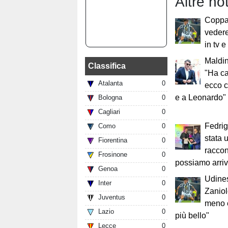
Altre not
Coppa 
veder
in tv 
Maldin
Classifica
"Ha ca
Atalanta
0
ecco c
e a Leonardo"
Bologna
0
Cagliari
0
Fedri
Como
0
stata 
Fiorentina
0
raccon
Frosinone
0
possiamo arri
Genoa
0
Udines
Inter
0
Zanio
Juventus
0
meno e
Lazio
0
più bello"
Lecce
0