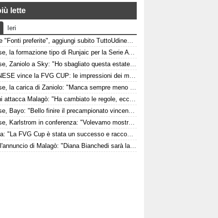
iù lette
Ieri
Google "Fonti preferite", aggiungi subito TuttoUdinese e personalizza le tue notizie
Udinese, la formazione tipo di Runjaic per la Serie A 2026/2027
Udinese, Zaniolo a Sky: "Ho sbagliato questa estate, ora voglio lavorare per l'Udinese e la Nazionale"
L'UDINESE vince la FVG CUP: le impressioni dei match contro Barcellona e Nottingham Forest
Udinese, la carica di Zaniolo: "Manca sempre meno e sarà ancora tutto più bello"
Maldini attacca Malagò: "Ha cambiato le regole, ecco cosa ha detto a me e a Leonardo"
Udinese, Bayo: "Bello finire il precampionato vincendo contro una grande come il Barcellona davanti a un fantastico pubblico"
Udinese, Karlstrom in conferenza: "Volevamo mostrare di essere pronti per la stagione"
Fedriga: "La FVG Cup è stata un successo e racconta quanto lontano possiamo arrivare come regione"
Italia, l'annuncio di Malagò: "Diana Bianchedi sarà la nuova capodelegazione della Nazionale"