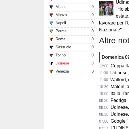
Udines
Milan
0
"Ho sb
Monza
0
estate
lavorare per l'
Napoli
0
Nazionale"
Parma
0
Altre not
Roma
0
Sassuolo
0
Torino
0
Domenica 0
Udinese
0
Coppa It
12:00
Venezia
0
Udinese, 
11:30
Watford, eso
11:00
Maldini atta
10:30
Italia, l'ann
10:00
Fedriga: "La F
09:30
Udinese, 
09:00
Udinese, la
08:30
Google "Font
07:00
L'UDINESE vin
02:37