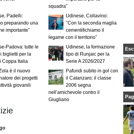
squadra"
e, Padelli:
Udinese, Collavino:
mo preparando una
"Con la seconda maglia
ne importante"
cementifichiamo il
legame con il territorio"
e-Padova: tutte le
Udinese, la formazione
Esc
i biglietti per la
tipo di Runjaic per la
i Coppa Italia
Serie A 2026/2027
 Zola è il nuovo
Pafundi subito in gol con
natore dei progetti
il Catanzaro: il classe
ttività giovanili
2006 segna
nell'amichevole contro il
Pag
Giugliano
izie
ago