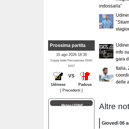
indossarla"
Udines
"Stia
stagio
Udines
Prossima partita
info su
15 ago 2026 18:30
gara d
Coppa Italia Frecciarossa 2026-
2027
Italia,
coordi
VS
delle a
Udinese
Padova
[ Precedenti ]
Altre not
Meteo UDINE
Giovedì 06 