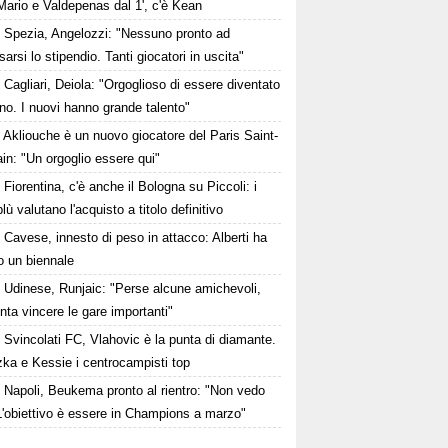
Mario e Valdepenas dal 1', c'è Kean
Spezia, Angelozzi: "Nessuno pronto ad
arsi lo stipendio. Tanti giocatori in uscita"
Cagliari, Deiola: "Orgoglioso di essere diventato
no. I nuovi hanno grande talento"
Akliouche è un nuovo giocatore del Paris Saint-
n: "Un orgoglio essere qui"
Fiorentina, c'è anche il Bologna su Piccoli: i
lù valutano l'acquisto a titolo definitivo
Cavese, innesto di peso in attacco: Alberti ha
o un biennale
Udinese, Runjaic: "Perse alcune amichevoli,
ta vincere le gare importanti"
Svincolati FC, Vlahovic è la punta di diamante.
zka e Kessie i centrocampisti top
Napoli, Beukema pronto al rientro: "Non vedo
 L'obiettivo è essere in Champions a marzo"