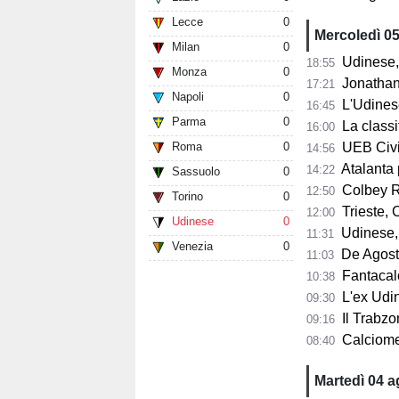
Lecce
0
Mercoledì 0
Milan
0
Udinese, 
18:55
Monza
0
Jonathan Mil
17:21
Napoli
0
L'Udines
16:45
Parma
0
La classifi
16:00
Roma
0
UEB Cividale, 
14:56
Atalanta pr
14:22
Sassuolo
0
Colbey Ro
12:50
Torino
0
Trieste, C
12:00
Udinese
0
Udinese, m
11:31
Venezia
0
De Agostini
11:03
Fantacalci
10:38
L'ex Udine
09:30
Il Trabzon
09:16
Calciomerc
08:40
Martedì 04 