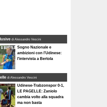
lusive
di Alessandro Vescini
Sogno Nazionale e
ambizioni con l'Udinese:
l'intervista a Bertola
elle
di Alessandro Vescini
Udinese-Trabzonspor 0-1,
LE PAGELLE: Zaniolo
cambia volto alla squadra
ma non basta