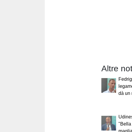
Altre not
Fedrig
legame
dà un 
Udines
"Bella
maglia