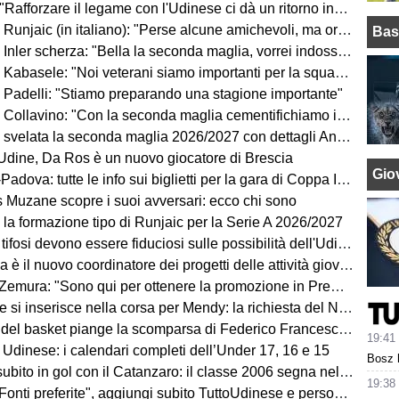
Rafforzare il legame con l'Udinese ci dà un ritorno incredibile"
ic (in italiano): "Perse alcune amichevoli, ma ora arrivano le gare che conta vincere"
Bas
Inler scherza: "Bella la seconda maglia, vorrei indossarla"
Kabasele: "Noi veterani siamo importanti per la squadra"
 Padelli: "Stiamo preparando una stagione importante"
lavino: "Con la seconda maglia cementifichiamo il legame con il territorio"
velata la seconda maglia 2026/2027 con dettagli Anni '90. FOTO
dine, Da Ros è un nuovo giocatore di Brescia
Giov
dova: tutte le info sui biglietti per la gara di Coppa Italia
ns Muzane scopre i suoi avversari: ecco chi sono
 la formazione tipo di Runjaic per la Serie A 2026/2027
si devono essere fiduciosi sulle possibilità dell'Udinese, Runjaic ha la squadra in mano"
la è il nuovo coordinatore dei progetti delle attività giovanili
emura: "Sono qui per ottenere la promozione in Premier League"
 inserisce nella corsa per Mendy: la richiesta del Nizza per il difensore
sket piange la scomparsa di Federico Franceschin: il cordoglio della Pallacanestro Trieste
19:41
 Udinese: i calendari completi dell’Under 17, 16 e 15
Bosz h
o in gol con il Catanzaro: il classe 2006 segna nell'amichevole contro il Giugliano
19:38
i preferite", aggiungi subito TuttoUdinese e personalizza le tue notizie