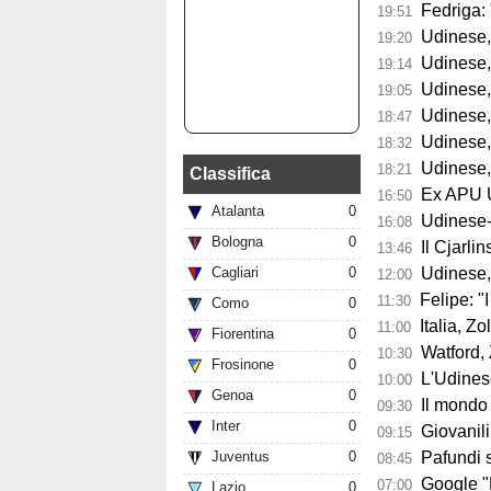
Fedriga: "
19:51
Udinese, Runja
19:20
Udinese, 
19:14
Udinese, 
19:05
Udinese,
18:47
Udinese, Col
18:32
Udinese, s
18:21
Classifica
Ex APU U
16:50
Atalanta
0
Udinese-Pa
16:08
Bologna
0
Il Cjarli
13:46
Cagliari
0
Udinese,
12:00
Felipe: "I tifo
11:30
Como
0
Italia, Zo
11:00
Fiorentina
0
Watford, Z
10:30
Frosinone
0
L'Udinese si
10:00
Genoa
0
Il mondo del ba
09:30
Inter
0
Giovanili
09:15
Juventus
0
Pafundi subit
08:45
Google "Font
07:00
Lazio
0