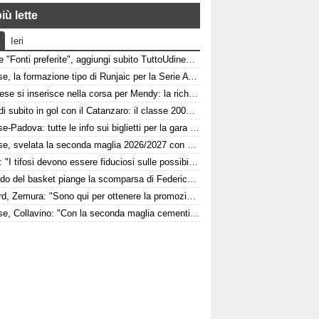
iù lette
Ieri
Google "Fonti preferite", aggiungi subito TuttoUdinese e personalizza le tue notizie
Udinese, la formazione tipo di Runjaic per la Serie A 2026/2027
L'Udinese si inserisce nella corsa per Mendy: la richiesta del Nizza per il difensore
Pafundi subito in gol con il Catanzaro: il classe 2006 segna nell'amichevole contro il Giugliano
Udinese-Padova: tutte le info sui biglietti per la gara di Coppa Italia
Udinese, svelata la seconda maglia 2026/2027 con dettagli Anni '90. FOTO
Felipe: "I tifosi devono essere fiduciosi sulle possibilità dell'Udinese, Runjaic ha la squadra in mano"
Il mondo del basket piange la scomparsa di Federico Franceschin: il cordoglio della Pallacanestro Trieste
Watford, Zemura: "Sono qui per ottenere la promozione in Premier League"
Udinese, Collavino: "Con la seconda maglia cementifichiamo il legame con il territorio"