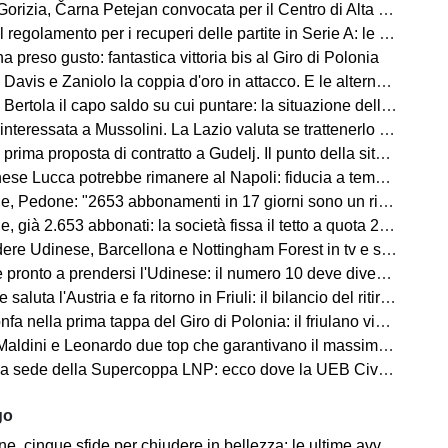
 Čarna Petejan convocata per il Centro di Alta Specializzazione del Comitato Regionale Fvg
regolamento per i recuperi delle partite in Serie A: le novità
ha preso gusto: fantastica vittoria bis al Giro di Polonia
avis e Zaniolo la coppia d'oro in attacco. E le alternative?
ertola il capo saldo su cui puntare: la situazione della difesa
teressata a Mussolini. La Lazio valuta se trattenerlo o cederlo
rima proposta di contratto a Gudelj. Il punto della situazione
e Lucca potrebbe rimanere al Napoli: fiducia a tempo della società
edone: "2653 abbonamenti in 17 giorni sono un risultato straordinario"
653 abbonati: la società fissa il tetto a quota 2.800 per garantire posti anche ai tifosi non abbonati
 Udinese, Barcellona e Nottingham Forest in tv e streaming | FVG Cup
nto a prendersi l'Udinese: il numero 10 deve diventare anche leader e trascinatore
aluta l'Austria e fa ritorno in Friuli: il bilancio del ritiro di Lienz
fa nella prima tappa del Giro di Polonia: il friulano vince in volata
 e Leonardo due top che garantivano il massimo, ma lo stesso discorso vale per Mancini e Ranieri”
ede della Supercoppa LNP: ecco dove la UEB Cividale difenderà il titolo
go
 cinque sfide per chiudere in bellezza: le ultime avversarie