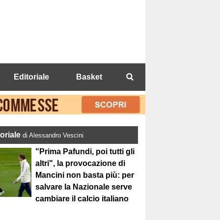
Editoriale
Basket
toriale
di Alessandro Vescini
"Prima Pafundi, poi tutti gli
altri", la provocazione di
Mancini non basta più: per
salvare la Nazionale serve
cambiare il calcio italiano