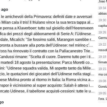
Joao 
19:34
5 ago
abbass
le amichevoli della Primavera: definiti date e avversari
19:30
an cala il tris! Il friulano vince la sua terza tappa al Tour de Pologne
capita
e pensa a Klaverboer: tutto sul gioiello dell'Heerenveen
19:26
ca dei prezzi degli abbonamenti di Serie A: l'Udinese vanta un primato
Germai
Micalich: "Se fossimo saliti, Marangon sarebbe rimasto e avrei fatto giocare gli italiani"
19:22
onta a bussare alla porta dell'Udinese: nel mirino c'è Kristensen
rossob
ss ha rinnovato il contratto con la Pallacanestro Trieste
andussi rimane: "Scelta di cuore. Daremo tutto per i tifosi"
19:18
firmat
artedì 18 agosto la presentazione: Parco Moretti come location
: "Udinese squadra valida. Mi aspetto tanto da Miller e Ekkelenkamp "
19:15
o, le quotazioni dei giocatori dell'Udinese nella stagione 2026/27
ma con
se Molina pronto al ritorno in Italia: la Roma vicina all'acquisto
19:08
spor è vicinissimo al super acquisto: Salah è atteso in Turchia
Goret
ato Udinese, il tabellone acquisti-cessioni: tutte le ufficialità
19:05
l'ora.
ago