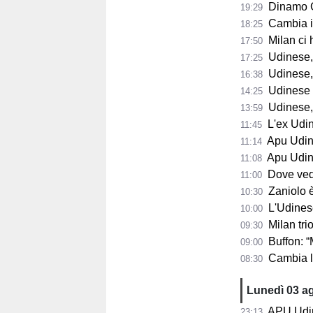
Dinamo Gorizia,
19:29
Cambia il 
18:25
Milan ci 
17:50
Udinese, D
17:25
Udinese, B
16:38
Udinese in
14:25
Udinese, p
13:59
L'ex Udines
11:45
Apu Udine, P
11:14
Apu Udine, già 2.
11:08
Dove vedere
11:00
Zaniolo è pro
10:30
L'Udinese s
10:00
Milan trion
09:30
Buffon: “Maldini
09:00
Cambia la s
08:30
Lunedì 03 a
APU Udine,
23:13