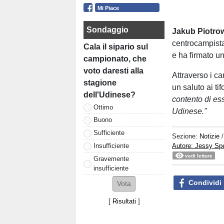
Mi Piace
Sondaggio
Jakub Piotro
centrocampista
Cala il sipario sul
e ha firmato un
campionato, che
voto daresti alla
Attraverso i c
stagione
un saluto ai tif
dell'Udinese?
contento di ess
Ottimo
Udinese."
Buono
Sufficiente
Sezione:
Notizie
Autore: Jessy S
Insufficiente
vedi letture
Gravemente
insufficiente
Condividi
[
Risultati
]