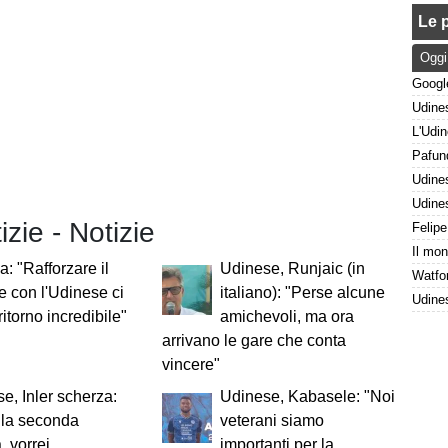
Le p
Oggi
izie - Notizie
a: "Rafforzare il
Udinese, Runjaic (in
 con l'Udinese ci
italiano): "Perse alcune
ritorno incredibile"
amichevoli, ma ora
arrivano le gare che conta
vincere"
e, Inler scherza:
Udinese, Kabasele: "Noi
 la seconda
veterani siamo
, vorrei
importanti per la