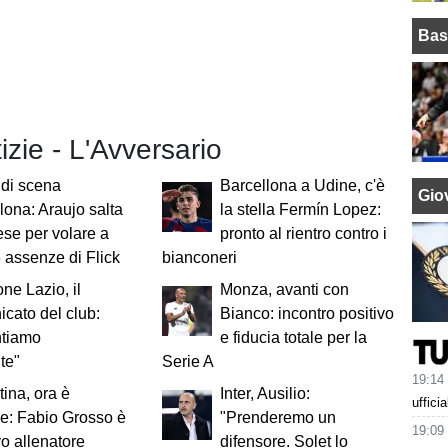
Bas
tizie - L'Avversario
di scena
Barcellona a Udine, c'è
Giov
lona: Araujo salta
la stella Fermín Lopez:
ese per volare a
pronto al rientro contro i
3 assenze di Flick
bianconeri
ne Lazio, il
Monza, avanti con
cato del club:
Bianco: incontro positivo
tiamo
e fiducia totale per la
te"
Serie A
19:14
tina, ora è
Inter, Ausilio:
uffici
ale: Fabio Grosso è
"Prenderemo un
19:09
vo allenatore
difensore. Solet lo