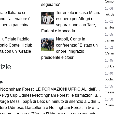
Como 
seguiamo"
19:06
a e Italiano si
Terremoto in casa Milan:
l'ok d
no: l'allenatore è
esonero per Allegri e
19:01
e per la panchina
separazione con Tare,
ai tif
Furlani e Moncada
18:55
 ufficiale l’addio
Napoli, Conte in
cammi
onio Conte: il club
conferenza: "È stato un
18:52
uta con un “Grazie
onore, ringrazio
C'è a
presidente e tifosi"
18:45
izie
col Ca
18:40
pochi.
go
18:35
tingham Forest, LE FORMAZIONI UFFICIALI dell'amichevole di Fvg Cup
messa
vg Cup Udinese-Nottingham Forest: le formazioni ufficiali
18:30
Messi, papà di Leo: un minuto di silenzio a Udine, Barcellona con il lutto al braccio
"Siam
 Udinese, Barcellona e Nottingham Forest in tv e streaming | FVG Cup
nero Lasagna: "Contro l'Udinese sarà emozionante, proveremo a vincere"