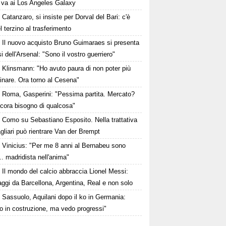
va ai Los Angeles Galaxy
Catanzaro, si insiste per Dorval del Bari: c'è
el terzino al trasferimento
Il nuovo acquisto Bruno Guimaraes si presenta
osi dell'Arsenal: "Sono il vostro guerriero"
Klinsmann: "Ho avuto paura di non poter più
nare. Ora torno al Cesena"
Roma, Gasperini: "Pessima partita. Mercato?
ncora bisogno di qualcosa"
Como su Sebastiano Esposito. Nella trattativa
gliari può rientrare Van der Brempt
Vinicius: "Per me 8 anni al Bernabeu sono
.. madridista nell'anima"
Il mondo del calcio abbraccia Lionel Messi:
ggi da Barcellona, Argentina, Real e non solo
Sassuolo, Aquilani dopo il ko in Germania:
o in costruzione, ma vedo progressi"