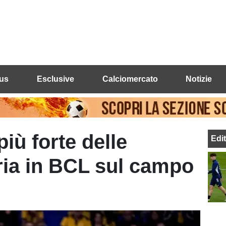
us
Esclusive
Calciomercato
Notizie
iù forte delle
Edi
toria in BCL sul campo