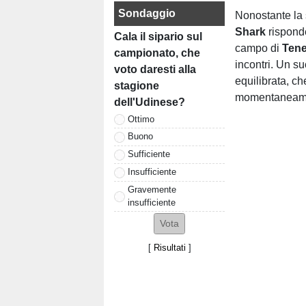
Sondaggio
Nonostante la 
Shark
risponde
Cala il sipario sul
campo di
Tene
campionato, che
incontri. Un su
voto daresti alla
equilibrata, c
stagione
momentaneament
dell'Udinese?
Ottimo
Buono
Sufficiente
Insufficiente
Gravemente
insufficiente
[
Risultati
]