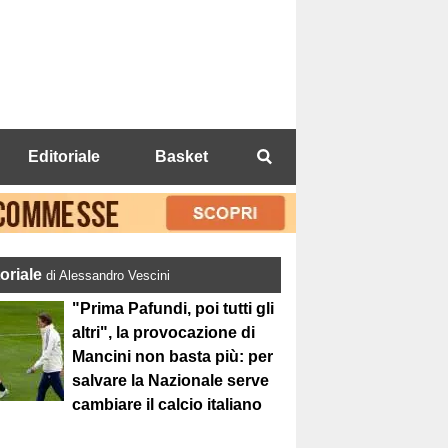
Editoriale
Basket
toriale
di Alessandro Vescini
"Prima Pafundi, poi tutti gli
altri", la provocazione di
Mancini non basta più: per
salvare la Nazionale serve
cambiare il calcio italiano