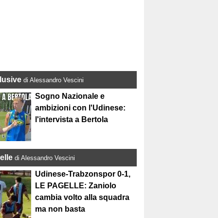
lusive
di Alessandro Vescini
Sogno Nazionale e
ambizioni con l'Udinese:
l'intervista a Bertola
elle
di Alessandro Vescini
Udinese-Trabzonspor 0-1,
LE PAGELLE: Zaniolo
cambia volto alla squadra
ma non basta