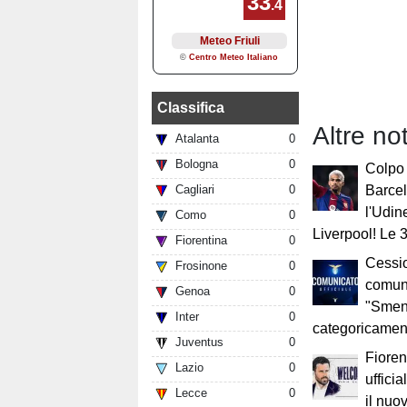
Classifica
Altre no
Atalanta
0
Bologna
0
Colpo 
Cagliari
0
Barcel
l'Udin
Como
0
Liverpool! Le 
Fiorentina
0
Cessio
Frosinone
0
comuni
Genoa
0
"Smen
Inter
0
categoricamen
Juventus
0
Fioren
Lazio
0
uffici
Lecce
0
il nuo