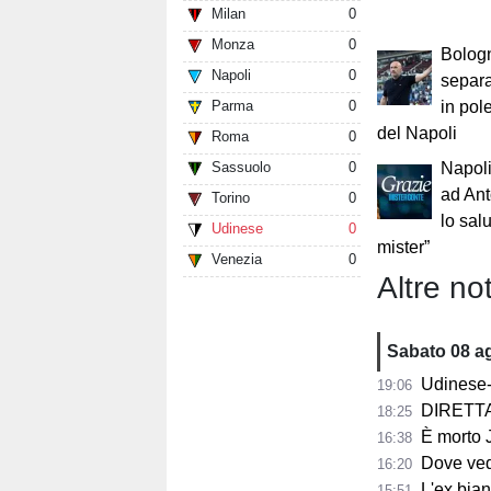
Milan
0
Monza
0
Bologn
Napoli
0
separa
Parma
0
in pol
del Napoli
Roma
0
Sassuolo
0
Napoli,
ad Ant
Torino
0
lo sal
Udinese
0
mister”
Venezia
0
Altre not
Sabato 08 a
Udinese-Not
19:06
DIRETTA F
18:25
È morto Jorge 
16:38
Dove vedere
16:20
L'ex bianco
15:51