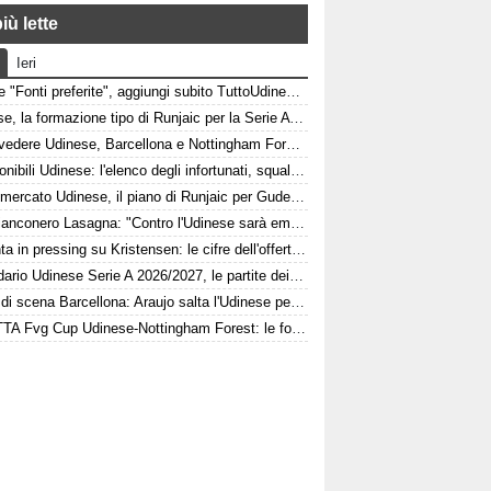
iù lette
Ieri
Google "Fonti preferite", aggiungi subito TuttoUdinese e personalizza le tue notizie
Udinese, la formazione tipo di Runjaic per la Serie A 2026/2027
Dove vedere Udinese, Barcellona e Nottingham Forest in tv e streaming | FVG Cup
Indisponibili Udinese: l'elenco degli infortunati, squalificati e diffidati
Calciomercato Udinese, il piano di Runjaic per Gudelj: l'ex Siviglia avrà un nuovo ruolo
L'ex bianconero Lasagna: "Contro l'Udinese sarà emozionante, proveremo a vincere"
Atalanta in pressing su Kristensen: le cifre dell'offerta e la netta condizione dell'Udinese
Calendario Udinese Serie A 2026/2027, le partite dei bianconeri: date e orari
Colpo di scena Barcellona: Araujo salta l'Udinese per volare a Liverpool! Le 3 assenze di Flick
DIRETTA Fvg Cup Udinese-Nottingham Forest: le formazioni ufficiali