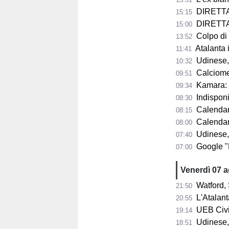
DIRETTA 
15:15
DIRETTA F
15:00
Colpo di scen
13:52
Atalanta in p
11:41
Udinese, n
10:32
Calciomercat
09:51
Kamara: "A 32
09:34
Indisponib
08:30
Calendario 
08:15
Calendario A
08:00
Udinese,
07:40
Google "Font
07:00
Venerdì 07 
Watford, 
21:50
L'Atalant
20:55
UEB Civid
19:14
Udinese,
18:51