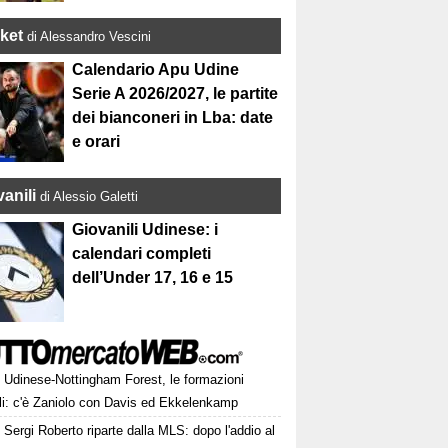
ket
di Alessandro Vescini
Calendario Apu Udine
Serie A 2026/2027, le partite
dei bianconeri in Lba: date
e orari
anili
di Alessio Galetti
Giovanili Udinese: i
calendari completi
dell’Under 17, 16 e 15
Udinese-Nottingham Forest, le formazioni
ali: c'è Zaniolo con Davis ed Ekkelenkamp
Sergi Roberto riparte dalla MLS: dopo l'addio al