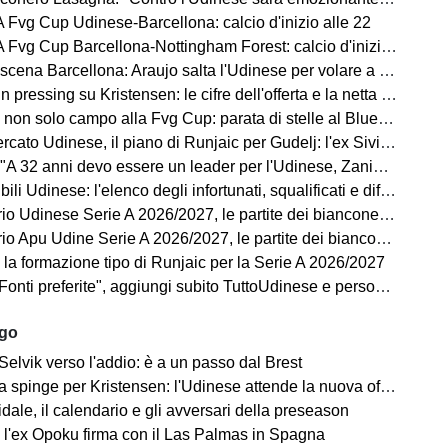
Fvg Cup Udinese-Barcellona: calcio d'inizio alle 22
vg Cup Barcellona-Nottingham Forest: calcio d'inizio alle 21
a Barcellona: Araujo salta l'Udinese per volare a Liverpool! Le 3 assenze di Flick
ressing su Kristensen: le cifre dell'offerta e la netta condizione dell'Udinese
on solo campo alla Fvg Cup: parata di stelle al Bluenergy Stadium
o Udinese, il piano di Runjaic per Gudelj: l'ex Siviglia avrà un nuovo ruolo
 anni devo essere un leader per l'Udinese, Zaniolo ha fatto un'ottima scelta"
ili Udinese: l'elenco degli infortunati, squalificati e diffidati
Udinese Serie A 2026/2027, le partite dei bianconeri: date e orari
pu Udine Serie A 2026/2027, le partite dei bianconeri in Lba: date e orari
 la formazione tipo di Runjaic per la Serie A 2026/2027
i preferite", aggiungi subito TuttoUdinese e personalizza le tue notizie
ago
Selvik verso l'addio: è a un passo dal Brest
a spinge per Kristensen: l'Udinese attende la nuova offerta
ale, il calendario e gli avversari della preseason
 l'ex Opoku firma con il Las Palmas in Spagna