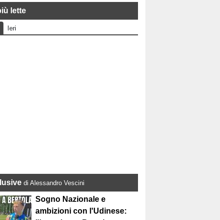
iù lette
Ieri
lusive
di Alessandro Vescini
Sogno Nazionale e
ambizioni con l'Udinese: