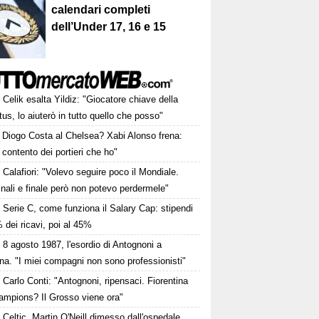
calendari completi
dell’Under 17, 16 e 15
Celik esalta Yildiz: "Giocatore chiave della
us, lo aiuterò in tutto quello che posso"
Diogo Costa al Chelsea? Xabi Alonso frena:
contento dei portieri che ho"
Calafiori: "Volevo seguire poco il Mondiale.
nali e finale però non potevo perdermele"
Serie C, come funziona il Salary Cap: stipendi
 dei ricavi, poi al 45%
8 agosto 1987, l'esordio di Antognoni a
a. "I miei compagni non sono professionisti"
Carlo Conti: "Antognoni, ripensaci. Fiorentina
ampions? Il Grosso viene ora"
Celtic, Martin O'Neill dimesso dall'ospedale