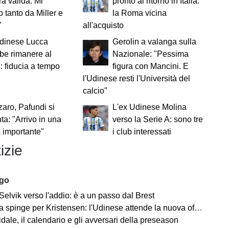
a valida. Mi
pronto al ritorno in Italia:
o tanto da Miller e
la Roma vicina
"
all'acquisto
Udinese Lucca
Gerolin a valanga sulla
be rimanere al
Nazionale: "Pessima
: fiducia a tempo
figura con Mancini. E
l'Udinese resti l'Università del
calcio"
aro, Pafundi si
L'ex Udinese Molina
ta: "Arrivo in una
verso la Serie A: sono tre
 importante"
i club interessati
izie
ago
Selvik verso l'addio: è a un passo dal Brest
a spinge per Kristensen: l'Udinese attende la nuova offerta
ale, il calendario e gli avversari della preseason