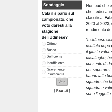
Sondaggio
Non può che ess
che tredici ann
Cala il sipario sul
classifica.
Fabr
campionato, che
2020 al 2023, 
voto daresti alla
rendimento del
stagione
dell'Udinese?
“L’Udinese sic
Ottimo
risultato dopo
Buono
il giusto valor
Sufficiente
casalinghe, ben
Insufficiente
consente di da
Gravemente
per superare 
insufficiente
hanno fatto bot
squadre che ho
squadra è valida
[
Risultati
]
sono l'oggetto 