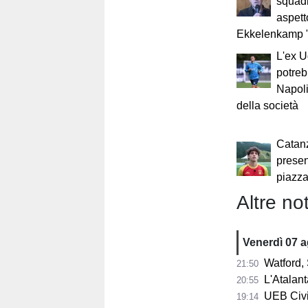
squadr
aspett
Ekkelenkamp 
L'ex 
potreb
Napoli
della società
Catanz
presen
piazza
Altre not
Venerdì 07 
Watford, 
21:50
L'Atalant
20:55
UEB Civid
19:14