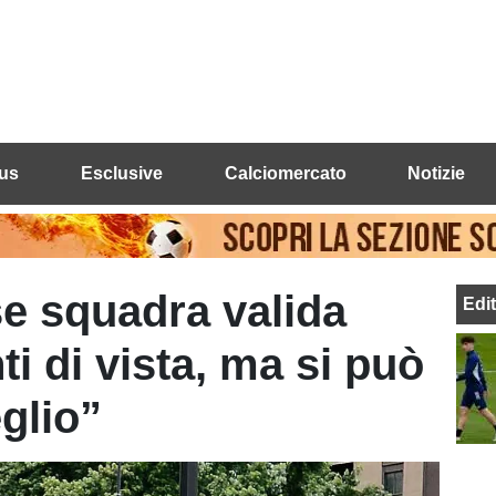
us
Esclusive
Calciomercato
Notizie
se squadra valida
Edi
nti di vista, ma si può
glio”