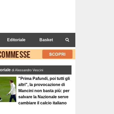
Editoriale
Basket
toriale
di Alessandro Vescini
"Prima Pafundi, poi tutti gli
altri", la provocazione di
Mancini non basta più: per
salvare la Nazionale serve
cambiare il calcio italiano