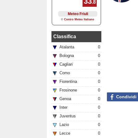
Classifica
Atalanta
0
Bologna
0
Cagliari
0
Como
0
Fiorentina
0
Frosinone
0
Condividi
Genoa
0
Inter
0
Juventus
0
Lazio
0
Lecce
0