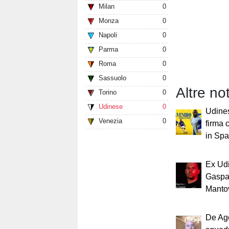
Milan
0
Monza
0
Napoli
0
Parma
0
Roma
0
Sassuolo
0
Altre not
Torino
0
Udinese
0
Udines
Venezia
0
firma 
in Sp
Ex Ud
Gaspar
Manto
De Ago