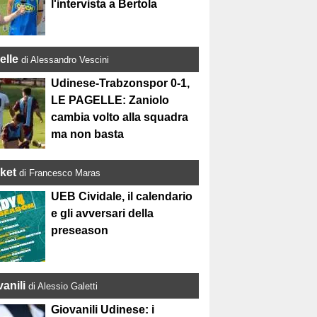
l'intervista a Bertola
elle
di Alessandro Vescini
Udinese-Trabzonspor 0-1,
LE PAGELLE: Zaniolo
cambia volto alla squadra
ma non basta
ket
di Francesco Maras
UEB Cividale, il calendario
e gli avversari della
preseason
anili
di Alessio Galetti
Giovanili Udinese: i