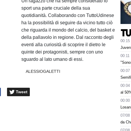
Un ragazzo che ha sempre considerato lo
sport una parte cruciale della sua
quotidianità. Collaborando con TuttoUdinese
ha la possibilità di seguire da vicino tutto ciò
che riguarda il mondo del calcio, del basket e
della pallavolo in regione. Dal racconto degli
00:15
eventi alla curiosità di scoprire il dietro le
Juvent
quinte dei protagonisti, sempre con uno
00:11
sguardo al lato umano di essi.
"Sono 
00:07
ALESSIOGALETTI
Semifi
00:04
Tweet
al 50%
00:00
Losann
07/08
da Ch
07/08