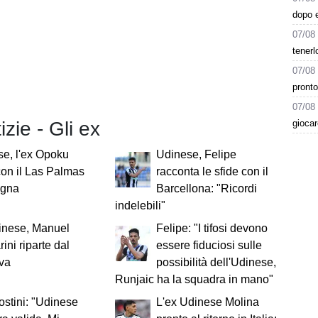
dopo e
07/08
tenerl
07/08
pront
07/08
gioca
izie - Gli ex
e, l'ex Opoku
Udinese, Felipe
con il Las Palmas
racconta le sfide con il
agna
Barcellona: "Ricordi
indelebili"
inese, Manuel
Felipe: "I tifosi devono
ini riparte dal
essere fiduciosi sulle
va
possibilità dell'Udinese,
Runjaic ha la squadra in mano"
stini: "Udinese
L'ex Udinese Molina