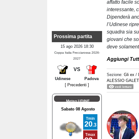
affatto facile 
interessante, c
Dipenderà anc
l’Udinese ripr
squadra sia sub
Prossima partita
giovani che son
15 ago 2026 18:30
deve solamente
Coppa Italia Frecciarossa 2026-
Aggiungi Tutt
2027
VS
Sezione:
Gli ex
/
Udinese
Padova
ALESSIO GALET
[ Precedenti ]
vedi letture
Meteo UDINE