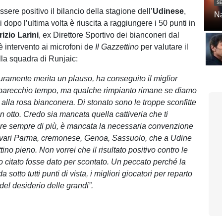
SE
ere positivo il bilancio della stagione dell’
Udinese
,
Na
i dopo l’ultima volta è riuscita a raggiungere i 50 punti in
izio Larini
, ex Direttore Sportivo dei bianconeri dal
è intervento ai microfoni de
Il Gazzettino
per valutare il
la squadra di Runjaic:
uramente merita un plauso, ha conseguito il miglior
 parecchio tempo, ma qualche rimpianto rimane se diamo
e alla rosa bianconera. Di stonato sono le troppe sconfitte
 otto. Credo sia mancata quella cattiveria che ti
re sempre di più, è mancata la necessaria convenzione
i vari Parma, cremonese, Genoa, Sassuolo, che a Udine
tino pieno. Non vorrei che il risultato positivo contro le
 citato fosse dato per scontato. Un peccato perché la
 sotto tutti punti di vista, i migliori giocatori per reparto
del desiderio delle grandi”.