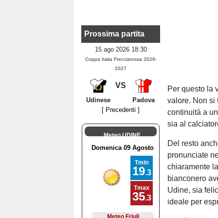
Prossima partita
15 ago 2026 18:30
Coppa Italia Frecciarossa 2026-
2027
VS
Per questo la 
Udinese
Padova
valore. Non si 
[ Precedenti ]
continuità a un
sia al calciator
Meteo UDINE
Del resto anch
pronunciate ne
chiaramente la 
bianconero ave
Udine, sia fel
ideale per espr