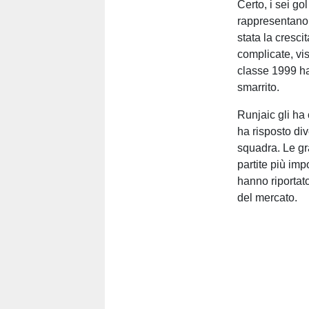
Certo, i sei go
rappresentano
stata la cresc
complicate, vis
classe 1999 ha
smarrito.
Runjaic gli ha
ha risposto di
squadra. Le gra
partite più imp
hanno riportato
del mercato.