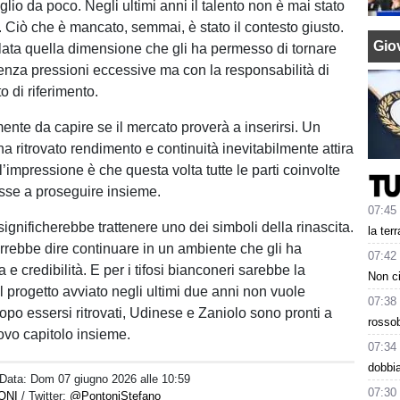
lio da poco. Negli ultimi anni il talento non è mai stato
. Ciò che è mancato, semmai, è stato il contesto giusto.
Giov
elata quella dimensione che gli ha permesso di tornare
enza pressioni eccessive ma con la responsabilità di
 di riferimento.
ente da capire se il mercato proverà a inserirsi. Un
a ritrovato rendimento e continuità inevitabilmente attira
l’impressione è che questa volta tutte le parti coinvolte
sse a proseguire insieme.
07:45
ignificherebbe trattenere uno dei simboli della rinascita.
la ter
rrebbe dire continuare in un ambiente che gli ha
07:42
ia e credibilità. E per i tifosi bianconeri sarebbe la
Non ci
l progetto avviato negli ultimi due anni non vuole
07:38
opo essersi ritrovati, Udinese e Zaniolo sono pronti a
rossob
ovo capitolo insieme.
07:34
dobbia
 Data:
Dom 07 giugno 2026 alle 10:59
07:30
ONI
/ Twitter:
@PontoniStefano