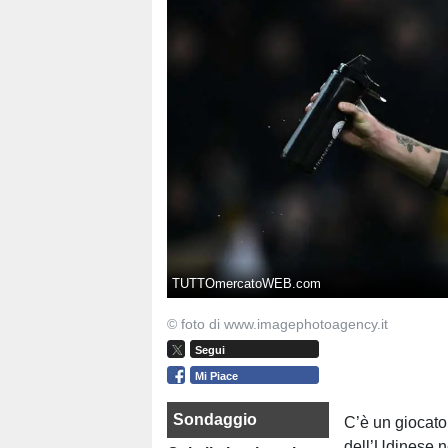
TUTTOmercatoWEB.com
© foto di www.imagephotoagency.it
Segui
Mi Piace
Sondaggio
C’è un giocator
dell’Udinese ne