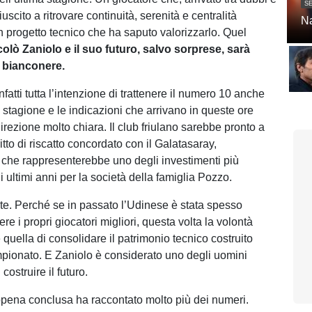
SE
iuscito a ritrovare continuità, serenità e centralità
Na
un progetto tecnico che ha saputo valorizzarlo. Quel
olò Zaniolo e il suo futuro, salvo sorprese, sarà
e bianconere.
fatti tutta l’intenzione di trattenere il numero 10 anche
 stagione e le indicazioni che arrivano in queste ore
rezione molto chiara. Il club friulano sarebbe pronto a
ritto di riscatto concordato con il Galatasaray,
che rappresenterebbe uno degli investimenti più
i ultimi anni per la società della famiglia Pozzo.
te. Perché se in passato l’Udinese è stata spesso
ere i propri giocatori migliori, questa volta la volontà
quella di consolidare il patrimonio tecnico costruito
mpionato. E Zaniolo è considerato uno degli uomini
 costruire il futuro.
pena conclusa ha raccontato molto più dei numeri.