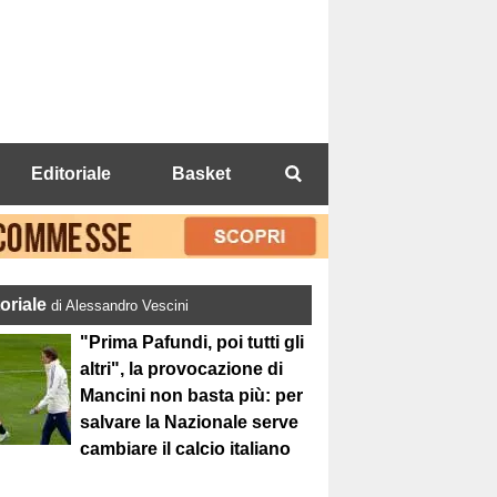
Editoriale
Basket
toriale
di Alessandro Vescini
"Prima Pafundi, poi tutti gli
altri", la provocazione di
Mancini non basta più: per
salvare la Nazionale serve
cambiare il calcio italiano