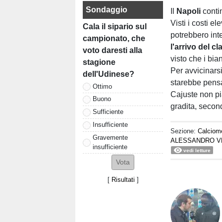
Sondaggio
Il
Napoli
conti
Visti i costi e
Cala il sipario sul
potrebbero int
campionato, che
l'arrivo del c
voto daresti alla
visto che i bi
stagione
Per avvicinarsi
dell'Udinese?
starebbe pensa
Ottimo
Cajuste non pia
Buono
gradita, secon
Sufficiente
Insufficiente
Sezione:
Calciom
Gravemente
ALESSANDRO V
insufficiente
vedi letture
[
Risultati
]