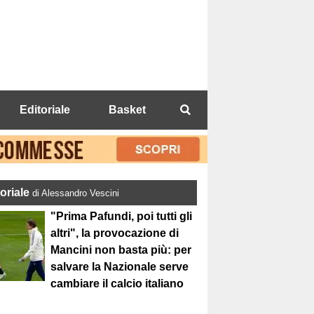
Editoriale
Basket
toriale
di Alessandro Vescini
"Prima Pafundi, poi tutti gli
altri", la provocazione di
Mancini non basta più: per
salvare la Nazionale serve
cambiare il calcio italiano