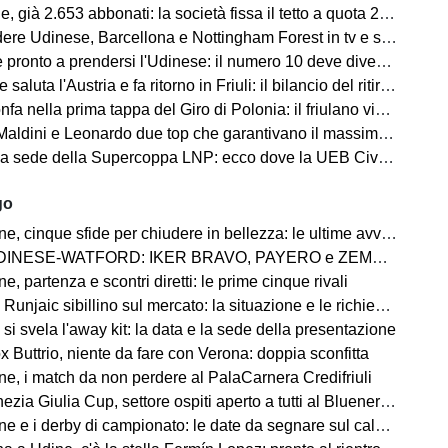
653 abbonati: la società fissa il tetto a quota 2.800 per garantire posti anche ai tifosi non abbonati
 Udinese, Barcellona e Nottingham Forest in tv e streaming | FVG Cup
nto a prendersi l'Udinese: il numero 10 deve diventare anche leader e trascinatore
aluta l'Austria e fa ritorno in Friuli: il bilancio del ritiro di Lienz
fa nella prima tappa del Giro di Polonia: il friulano vince in volata
 e Leonardo due top che garantivano il massimo, ma lo stesso discorso vale per Mancini e Ranieri”
ede della Supercoppa LNP: ecco dove la UEB Cividale difenderà il titolo
go
 cinque sfide per chiudere in bellezza: le ultime avversarie
WATFORD: IKER BRAVO, PAYERO e ZEMURA è la triplice cessione direzione Londra
, partenza e scontri diretti: le prime cinque rivali
jaic sibillino sul mercato: la situazione e le richieste dell'allenatore
si svela l'away kit: la data e la sede della presentazione
 Buttrio, niente da fare con Verona: doppia sconfitta
e, i match da non perdere al PalaCarnera Credifriuli
zia Giulia Cup, settore ospiti aperto a tutti al Bluenergy Stadium
e i derby di campionato: le date da segnare sul calendario