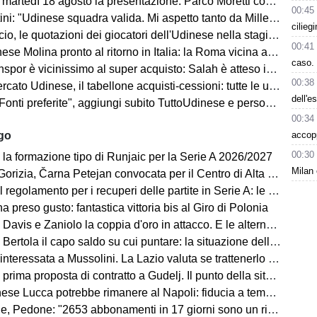
artedì 18 agosto la presentazione: Parco Moretti come location
00:45
: "Udinese squadra valida. Mi aspetto tanto da Miller e Ekkelenkamp "
cilieg
o, le quotazioni dei giocatori dell'Udinese nella stagione 2026/27
00:41
se Molina pronto al ritorno in Italia: la Roma vicina all'acquisto
caso. 
spor è vicinissimo al super acquisto: Salah è atteso in Turchia
00:38
ato Udinese, il tabellone acquisti-cessioni: tutte le ufficialità
dell'e
i preferite", aggiungi subito TuttoUdinese e personalizza le tue notizie
00:34
accop
ago
00:30
 la formazione tipo di Runjaic per la Serie A 2026/2027
Milan 
 Čarna Petejan convocata per il Centro di Alta Specializzazione del Comitato Regionale Fvg
regolamento per i recuperi delle partite in Serie A: le novità
ha preso gusto: fantastica vittoria bis al Giro di Polonia
avis e Zaniolo la coppia d'oro in attacco. E le alternative?
ertola il capo saldo su cui puntare: la situazione della difesa
teressata a Mussolini. La Lazio valuta se trattenerlo o cederlo
rima proposta di contratto a Gudelj. Il punto della situazione
e Lucca potrebbe rimanere al Napoli: fiducia a tempo della società
edone: "2653 abbonamenti in 17 giorni sono un risultato straordinario"