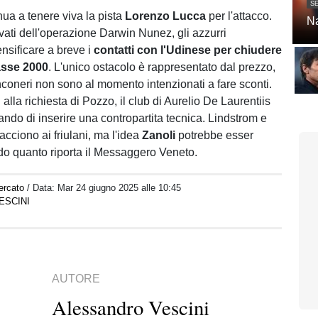
SE
nua a tenere viva la pista
Lorenzo Lucca
per l'attacco.
Na
levati dell'operazione Darwin Nunez, gli azzurri
ensificare a breve i
contatti con l'Udinese per chiudere
lasse 2000
. L'unico ostacolo è rappresentato dal prezzo,
anconeri non sono al momento intenzionati a fare sconti.
 alla richiesta di Pozzo, il club di Aurelio De Laurentiis
ndo di inserire una contropartita tecnica. Lindstrom e
cciono ai friulani, ma l'idea
Zanoli
potrebbe esser
do quanto riporta il Messaggero Veneto.
ercato
/ Data:
Mar 24 giugno 2025 alle 10:45
ESCINI
AUTORE
Alessandro Vescini