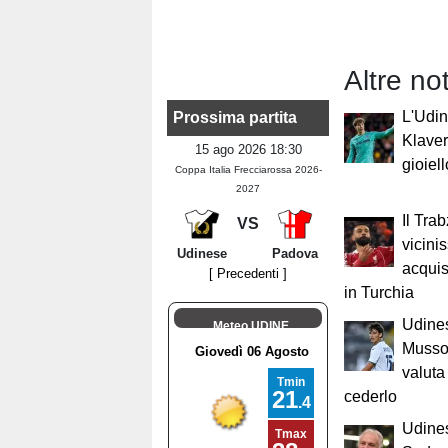
Altre no
L'Udi
Prossima partita
Klaver
15 ago 2026 18:30
gioiel
Coppa Italia Frecciarossa 2026-
2027
Il Tra
VS
vicini
Udinese
Padova
acquis
[ Precedenti ]
in Turchia
Udines
Meteo UDINE
Mussol
valuta
cederlo
Udines