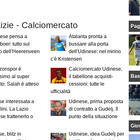
tizie - Calciomercato
Pag
nese pensa a
Atalanta pronta a
boer: tutto sul
bussare alla porta
lo dell'Heerenveen
dell'Udinese: nel mirino
c'è Kristensen
bzonspor è
Calciomercato Udinese,
Bas
ssimo al super
il tabellone acquisti-
to: Salah è atteso
cessioni: tutte le
ufficialità
e interessata a
Udinese, prima proposta
ini. La Lazio
di contratto a Gudelj. Il
 se trattenerlo o
punto della situazione
Giov
e, blitz in
Udinese, idea Gudelj per