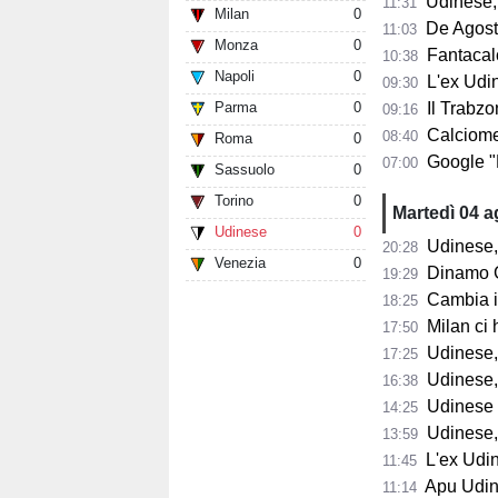
Udinese, m
11:31
Milan
0
De Agostini
11:03
Monza
0
Fantacalci
10:38
Napoli
0
L'ex Udine
09:30
Parma
0
Il Trabzon
09:16
Calciomerc
08:40
Roma
0
Google "Font
07:00
Sassuolo
0
Torino
0
Martedì 04 
Udinese
0
Udinese,
20:28
Venezia
0
Dinamo Gorizia,
19:29
Cambia il 
18:25
Milan ci 
17:50
Udinese, D
17:25
Udinese, B
16:38
Udinese in
14:25
Udinese, p
13:59
L'ex Udines
11:45
Apu Udine, P
11:14