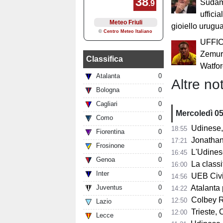
Sudame
ufficia
gioiello urugu
UFFIC
Zemura
Classifica
Watfo
Atalanta
0
Altre not
Bologna
0
Cagliari
0
Mercoledì 0
Como
0
Udinese, 
18:55
Fiorentina
0
Jonathan Mil
17:21
Frosinone
0
L'Udines
16:45
Genoa
0
La classifi
16:00
Inter
0
UEB Cividale, 
14:56
Juventus
0
Atalanta pr
14:22
Colbey Ro
12:50
Lazio
0
Trieste, C
12:00
Lecce
0