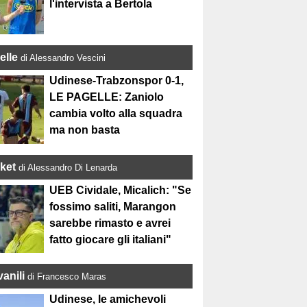
l'intervista a Bertola
elle
di Alessandro Vescini
Udinese-Trabzonspor 0-1,
LE PAGELLE: Zaniolo
cambia volto alla squadra
ma non basta
ket
di Alessandro Di Lenarda
UEB Cividale, Micalich: "Se
fossimo saliti, Marangon
sarebbe rimasto e avrei
fatto giocare gli italiani"
anili
di Francesco Maras
Udinese, le amichevoli