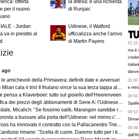
rica: offerta
la difesa: è una richiesta
le per il nuovo
di Runjaic
aiano
IALE - Jordan
Udinese, il Watford
 va in prestito al
ufficializza anche l'arrivo
rd
di Martin Payero
01:15
ma è 
izie
creder
italia
5 ago
davve
le amichevoli della Primavera: definiti date e avversari
01:00
an cala il tris! Il friulano vince la sua terza tappa al Tour de Pologne
e retr
e pensa a Klaverboer: tutto sul gioiello dell'Heerenveen
00:56
ca dei prezzi degli abbonamenti di Serie A: l'Udinese vanta un primato
Spalle
Micalich: "Se fossimo saliti, Marangon sarebbe rimasto e avrei fatto giocare gli italiani"
00:53
onta a bussare alla porta dell'Udinese: nel mirino c'è Kristensen
Dimarc
ss ha rinnovato il contratto con la Pallacanestro Trieste
00:49
andussi rimane: "Scelta di cuore. Daremo tutto per i tifosi"
dall'A