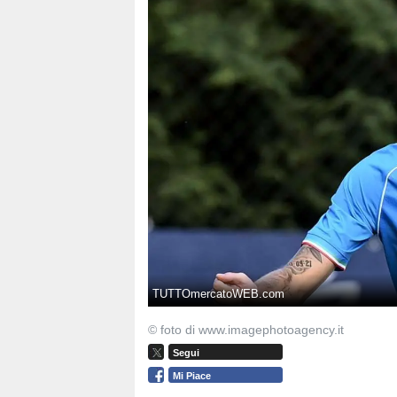
TUTTOmercatoWEB.com
© foto di www.imagephotoagency.it
Segui
Mi Piace