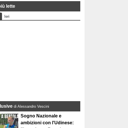
iù lette
Ieri
lusive
di Alessandro Vescini
Sogno Nazionale e
ambizioni con l'Udinese: