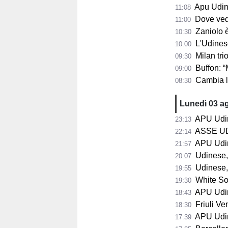
Apu Udine, già 2.
11:08
Dove vedere
11:00
Zaniolo è pro
10:30
L'Udinese s
10:00
Milan trion
09:30
Buffon: “Maldini
09:00
Cambia la s
08:30
Lunedì 03 a
APU Udine,
23:13
ASSE UDINESE-
22:14
APU Udine
21:57
Udinese, Run
20:07
Udinese, 
19:55
White Sox
19:30
APU Udin
18:43
Friuli Vene
18:30
APU Udine 
17:39