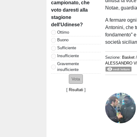
diffusa la voc
campionato, che
Notae, guardia
voto daresti alla
stagione
A fermare ogni
dell'Udinese?
Antonini, che tr
Ottimo
fondamento” e 
Buono
società sicili
Sufficiente
Insufficiente
Sezione:
Basket
ALESSANDRO V
Gravemente
insufficiente
vedi letture
[
Risultati
]