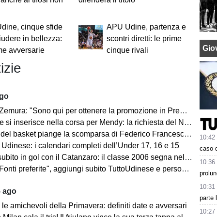
ine, cinque sfide
APU Udine, partenza e
iudere in bellezza:
scontri diretti: le prime
Giov
ime avversarie
cinque rivali
izie
ago
emura: "Sono qui per ottenere la promozione in Premier League"
 inserisce nella corsa per Mendy: la richiesta del Nizza per il difensore
sket piange la scomparsa di Federico Franceschin: il cordoglio della Pallacanestro Trieste
10:42
 Udinese: i calendari completi dell’Under 17, 16 e 15
caso d
o in gol con il Catanzaro: il classe 2006 segna nell'amichevole contro il Giugliano
10:36
i preferite", aggiungi subito TuttoUdinese e personalizza le tue notizie
prolun
10:31
5 ago
parte 
le amichevoli della Primavera: definiti date e avversari
10:27