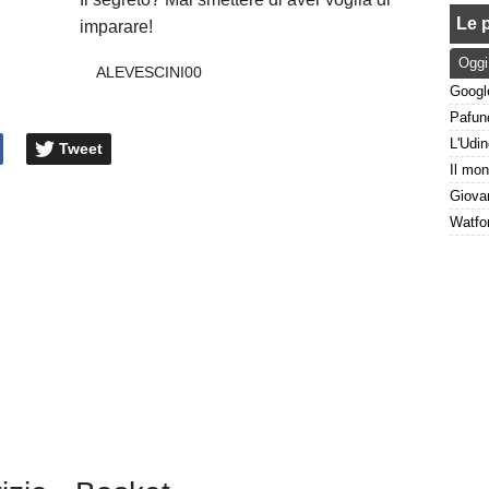
Le p
imparare!
Oggi
ALEVESCINI00
Tweet