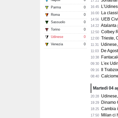
Jonathan Mil
17:21
L'Udines
16:45
Parma
0
La classifi
16:00
Roma
0
UEB Cividale, 
14:56
Sassuolo
0
Atalanta pr
14:22
Torino
0
Colbey Ro
12:50
Udinese
0
Trieste, C
12:00
Venezia
0
Udinese, m
11:31
De Agostini
11:03
Fantacalci
10:38
L'ex Udine
09:30
Il Trabzon
09:16
Calciomerc
08:40
Martedì 04 
Udinese,
20:28
Dinamo Gorizia,
19:29
Cambia il 
18:25
Milan ci 
17:50