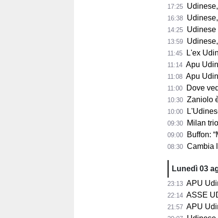
Udinese, D
17:25
Udinese, B
16:38
Udinese in
14:25
Udinese, p
13:59
L'ex Udines
11:45
Apu Udine, P
11:14
Apu Udine, già 2.
11:08
Dove vedere
11:00
Zaniolo è pro
10:30
L'Udinese s
10:00
Milan trion
09:30
Buffon: “Maldini
09:00
Cambia la s
08:30
Lunedì 03 a
APU Udine,
23:13
ASSE UDINESE-
22:14
APU Udine
21:57