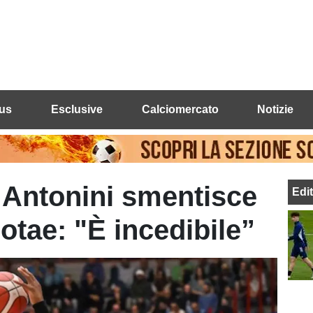
us
Esclusive
Calciomercato
Notizie
 Antonini smentisce
Edi
otae: "È incedibile”