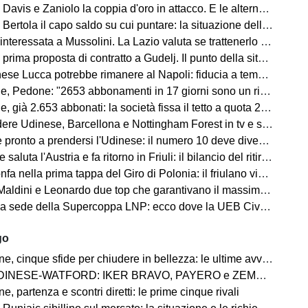
avis e Zaniolo la coppia d'oro in attacco. E le alternative?
ertola il capo saldo su cui puntare: la situazione della difesa
teressata a Mussolini. La Lazio valuta se trattenerlo o cederlo
rima proposta di contratto a Gudelj. Il punto della situazione
e Lucca potrebbe rimanere al Napoli: fiducia a tempo della società
edone: "2653 abbonamenti in 17 giorni sono un risultato straordinario"
653 abbonati: la società fissa il tetto a quota 2.800 per garantire posti anche ai tifosi non abbonati
 Udinese, Barcellona e Nottingham Forest in tv e streaming | FVG Cup
nto a prendersi l'Udinese: il numero 10 deve diventare anche leader e trascinatore
aluta l'Austria e fa ritorno in Friuli: il bilancio del ritiro di Lienz
fa nella prima tappa del Giro di Polonia: il friulano vince in volata
 e Leonardo due top che garantivano il massimo, ma lo stesso discorso vale per Mancini e Ranieri”
ede della Supercoppa LNP: ecco dove la UEB Cividale difenderà il titolo
go
 cinque sfide per chiudere in bellezza: le ultime avversarie
WATFORD: IKER BRAVO, PAYERO e ZEMURA è la triplice cessione direzione Londra
, partenza e scontri diretti: le prime cinque rivali