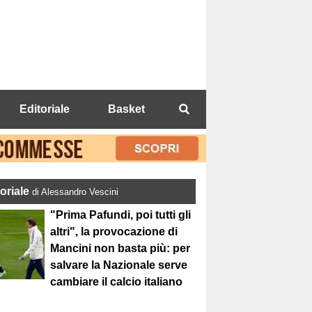
Editoriale
Basket
toriale
di Alessandro Vescini
"Prima Pafundi, poi tutti gli
altri", la provocazione di
Mancini non basta più: per
salvare la Nazionale serve
cambiare il calcio italiano