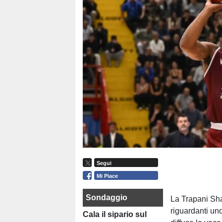
Segui
Mi Piace
Sondaggio
La Trapani Sha
riguardanti uno
Cala il sipario sul