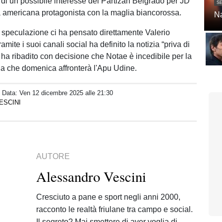
e di un possibile interesse del Partizan Belgrado per JD
SE
 americana protagonista con la maglia biancorossa.
Na
 speculazione ci ha pensato direttamente Valerio
amite i suoi canali social ha definito la notizia “priva di
ha ribadito con decisione che Notae è incedibile per la
ana che domenica affronterà l'Apu Udine.
/ Data:
Ven 12 dicembre 2025 alle 21:30
ESCINI
AUTORE
Alessandro Vescini
Cresciuto a pane e sport negli anni 2000,
racconto le realtà friulane tra campo e social.
Il segreto? Mai smettere di aver voglia di