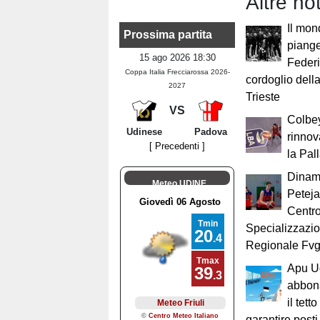
Altre no
Il mon
Prossima partita
piange
15 ago 2026 18:30
Federi
Coppa Italia Frecciarossa 2026-
cordoglio dell
2027
Trieste
VS
Colbe
Udinese
Padova
rinnov
[ Precedenti ]
la Pal
Dinam
Meteo UDINE
Peteja
Centro
Specializzazi
Regionale Fv
Apu Ud
abbona
il tett
garantire posti