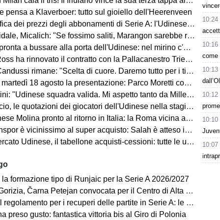
an cala il tris! Il friulano vince la sua terza tappa al Tour de Pologne
vincer
e pensa a Klaverboer: tutto sul gioiello dell'Heerenveen
10:24
ca dei prezzi degli abbonamenti di Serie A: l'Udinese vanta un primato
accett
Micalich: "Se fossimo saliti, Marangon sarebbe rimasto e avrei fatto giocare gli italiani"
10:16
onta a bussare alla porta dell'Udinese: nel mirino c'è Kristensen
come h
ss ha rinnovato il contratto con la Pallacanestro Trieste
10:13
andussi rimane: "Scelta di cuore. Daremo tutto per i tifosi"
dall’O
artedì 18 agosto la presentazione: Parco Moretti come location
: "Udinese squadra valida. Mi aspetto tanto da Miller e Ekkelenkamp "
10:12
prome
o, le quotazioni dei giocatori dell'Udinese nella stagione 2026/27
se Molina pronto al ritorno in Italia: la Roma vicina all'acquisto
10:10
spor è vicinissimo al super acquisto: Salah è atteso in Turchia
Juven
ato Udinese, il tabellone acquisti-cessioni: tutte le ufficialità
10:07
intrap
ago
 la formazione tipo di Runjaic per la Serie A 2026/2027
 Čarna Petejan convocata per il Centro di Alta Specializzazione del Comitato Regionale Fvg
regolamento per i recuperi delle partite in Serie A: le novità
ha preso gusto: fantastica vittoria bis al Giro di Polonia