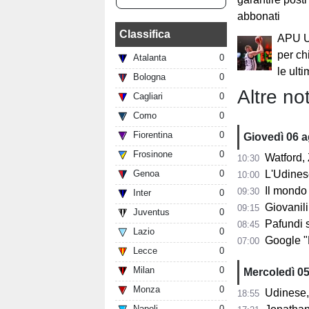
abbonati
Classifica
APU Ud
per ch
Atalanta
0
le ult
Bologna
0
Altre not
Cagliari
0
Como
0
Fiorentina
0
Giovedì 06 
Frosinone
0
Watford, Z
10:30
Genoa
0
L'Udinese si
10:00
Il mondo del ba
09:30
Inter
0
Giovanili
09:15
Juventus
0
Pafundi subit
08:45
Lazio
0
Google "Font
07:00
Lecce
0
Milan
0
Mercoledì 0
Monza
0
Udinese, 
18:55
Napoli
0