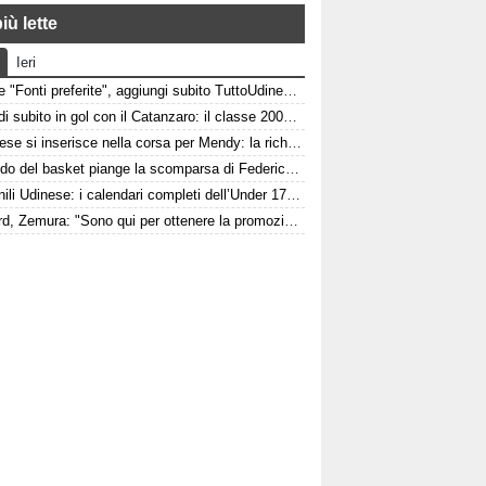
iù lette
Ieri
Google "Fonti preferite", aggiungi subito TuttoUdinese e personalizza le tue notizie
Pafundi subito in gol con il Catanzaro: il classe 2006 segna nell'amichevole contro il Giugliano
L'Udinese si inserisce nella corsa per Mendy: la richiesta del Nizza per il difensore
Il mondo del basket piange la scomparsa di Federico Franceschin: il cordoglio della Pallacanestro Trieste
Giovanili Udinese: i calendari completi dell’Under 17, 16 e 15
Watford, Zemura: "Sono qui per ottenere la promozione in Premier League"