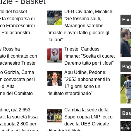
tizie - Basket
do del basket
UEB Cividale, Micalich:
 la scomparsa di
"Se fossimo saliti,
Esc
co Franceschin: il
Marangon sarebbe
a Pallacanestro
rimasto e avrei fatto giocare gli
italiani"
y Ross ha
Trieste, Candussi
ato il contratto con
rimane: "Scelta di cuore.
lacanestro Trieste
Daremo tutto per i tifosi"
Pag
o Gorizia, Čarna
Apu Udine, Pedone:
n convocata per il
"2653 abbonamenti in
 di Alta
17 giorni sono un
one del Comitato
risultato straordinario"
g
ine, già 2.653
Cambia la sede della
Bas
ti: la società fissa
Supercoppa LNP: ecco
o a quota 2.800 per
dove la UEB Cividale
 anche ai tifosi non
difenderà il titolo