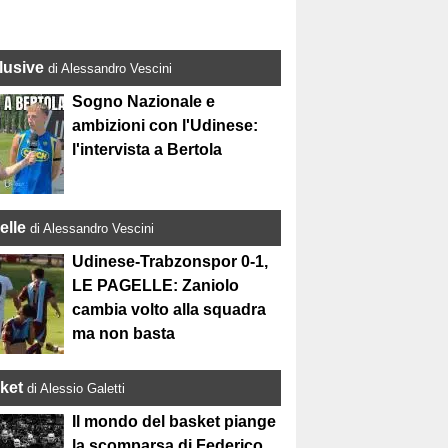
lusive
di Alessandro Vescini
Sogno Nazionale e
ambizioni con l'Udinese:
l'intervista a Bertola
elle
di Alessandro Vescini
Udinese-Trabzonspor 0-1,
LE PAGELLE: Zaniolo
cambia volto alla squadra
ma non basta
ket
di Alessio Galetti
Il mondo del basket piange
la scomparsa di Federico