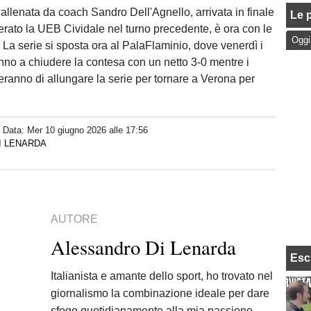
llenata da coach Sandro Dell'Agnello, arrivata in finale
Le p
rato la UEB Cividale nel turno precedente, è ora con le
Oggi
 La serie si sposta ora al PalaFlaminio, dove venerdì i
nno a chiudere la contesa con un netto 3-0 mentre i
eranno di allungare la serie per tornare a Verona per
/ Data:
Mer 10 giugno 2026 alle 17:56
I LENARDA
AUTORE
Alessandro Di Lenarda
Esc
Italianista e amante dello sport, ho trovato nel
giornalismo la combinazione ideale per dare
sfogo quotidianamente alla mia passione.