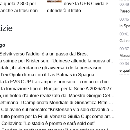
o a quota 2.800 per
dove la UEB Cividale
00:49
 anche ai tifosi non
difenderà il titolo
Parede
00:45
in Spa
izie
00:41
Gabri
ago
00:37
Selvik verso l'addio: è a un passo dal Brest
Messic
a spinge per Kristensen: l'Udinese attende la nuova offerta
00:34
ale, il calendario e gli avversari della preseason
e qua
 l'ex Opoku firma con il Las Palmas in Spagna
la FVG CUP tra campo e non solo... con un occhio sempre al MERCATO
 la formazione tipo di Runjaic per la Serie A 2026/2027
un trofeo d'autore realizzato dal Maestro Giorgio Celiberti
imana il Campionato Mondiale di Ginnastica Ritmica: ci sarà Tara Dragas
no sul mercato: "Kristensen via solo davanti a un'offerta irrinunciabile. Portiere? Stiamo lavorando"
o pronto per la Friuli Venezia Giulia Cup: come arrivano Barcellona e Nottingham?
Collavino: "Lo stadio è pronto e sarà sold out"