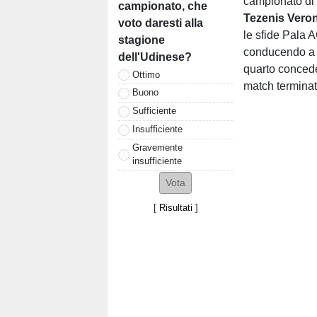
campionato di 
campionato, che
Tezenis Vero
voto daresti alla
le sfide Pala 
stagione
conducendo a lu
dell'Udinese?
quarto concede
Ottimo
match terminat
Buono
Sufficiente
Insufficiente
Gravemente
insufficiente
[
Risultati
]