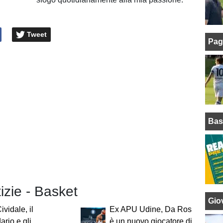
Tweet
Pag
Bas
tizie - Basket
Giov
vidale, il
Ex APU Udine, Da Ros
ario e gli
è un nuovo giocatore di