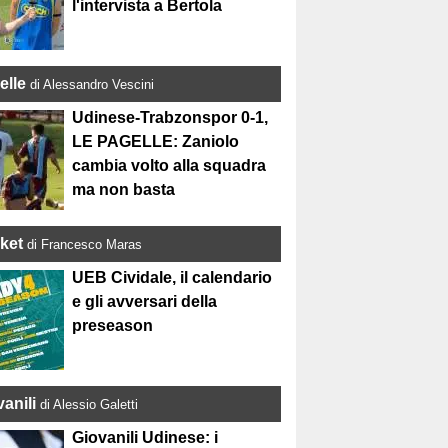
l'intervista a Bertola
elle
di Alessandro Vescini
Udinese-Trabzonspor 0-1,
LE PAGELLE: Zaniolo
cambia volto alla squadra
ma non basta
ket
di Francesco Maras
UEB Cividale, il calendario
e gli avversari della
preseason
anili
di Alessio Galetti
Giovanili Udinese: i