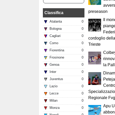
avvers
preseason
Classifica
Il mon
Atalanta
0
piange
Bologna
0
Federi
Cagliari
0
cordoglio dell
Como
0
Trieste
Fiorentina
0
Colbe
Frosinone
0
rinnov
Genoa
0
la Pal
Inter
0
Dinam
Juventus
0
Peteja
Centro
Lazio
0
Specializzazi
Lecce
0
Regionale Fv
Milan
0
Apu Ud
Monza
0
abbona
Napoli
0