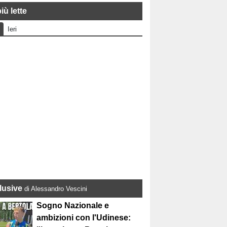
iù lette
Ieri
lusive
di Alessandro Vescini
Sogno Nazionale e
ambizioni con l'Udinese: