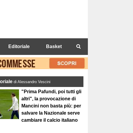
Editoriale
Basket
toriale
di Alessandro Vescini
"Prima Pafundi, poi tutti gli
altri", la provocazione di
Mancini non basta più: per
salvare la Nazionale serve
cambiare il calcio italiano