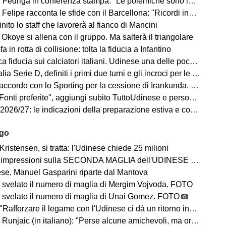
Fedriga in conferenza stampa: "Le polemiche sono inutili"
elipe racconta le sfide con il Barcellona: "Ricordi indelebili"
finito lo staff che lavorerà al fianco di Mancini
Okoye si allena con il gruppo. Ma salterà il triangolare
a in rotta di collisione: tolta la fiducia a Infantino
a fiducia sui calciatori italiani. Udinese una delle poche eccezioni
a Serie D, definiti i primi due turni e gli incroci per le friulane
ccordo con lo Sporting per la cessione di Irankunda. Le cifre
i preferite", aggiungi subito TuttoUdinese e personalizza le tue notizie
7: le indicazioni della preparazione estiva e cosa ci dicono sul campionato in arrivo
ago
Kristensen, si tratta: l'Udinese chiede 25 milioni
impressioni sulla SECONDA MAGLIA dell'UDINESE 2026/2027
se, Manuel Gasparini riparte dal Mantova
 svelato il numero di maglia di Mergim Vojvoda. FOTO
 svelato il numero di maglia di Unai Gomez. FOTO
Rafforzare il legame con l'Udinese ci dà un ritorno incredibile"
ic (in italiano): "Perse alcune amichevoli, ma ora arrivano le gare che conta vincere"