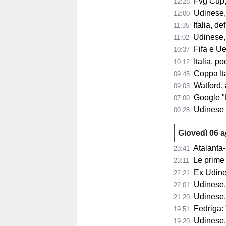
Fvg Cup, 
12:28
Udinese, F
12:00
Italia, de
11:35
Udinese, 
11:02
Fifa e Uef
10:37
Italia, poc
10:12
Coppa Itali
09:45
Watford, a
09:03
Google "Font
07:00
Udinese 2026/2
00:28
Giovedì 06 
Atalanta-
23:41
Le prime 
23:11
Ex Udine
22:21
Udinese,
22:01
Udinese,
21:20
Fedriga: "
19:51
Udinese, Runja
19:20