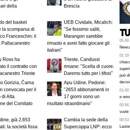
ari della
Brescia
do del basket
UEB Cividale, Micalich:
 la scomparsa di
"Se fossimo saliti,
co Franceschin: il
Marangon sarebbe
05:00
a Pallacanestro
rimasto e avrei fatto giocare gli
Newcas
italiani"
01:10
y Ross ha
Trieste, Candussi
chiacc
ato il contratto con
rimane: "Scelta di cuore.
superi
lacanestro Trieste
Daremo tutto per i tifosi"
può d
decisi
o Gorizia, Čarna
Apu Udine, Pedone:
n convocata per il
"2653 abbonamenti in
01:00
 di Alta
17 giorni sono un
e retr
one del Comitato
risultato straordinario"
00:56
g
vuole 
ine, già 2.653
Cambia la sede della
00:53
Lauta
ti: la società fissa
Supercoppa LNP: ecco