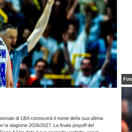
Fot
pionato di LBA conoscerà il nome della sua ultima
er la stagione 2026/2027. La finale playoff del