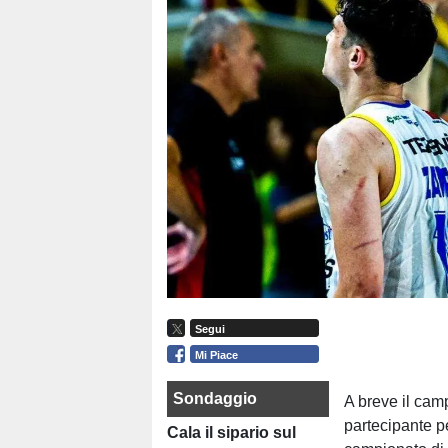
Segui
Mi Piace
Sondaggio
A breve il cam
partecipante p
Cala il sipario sul