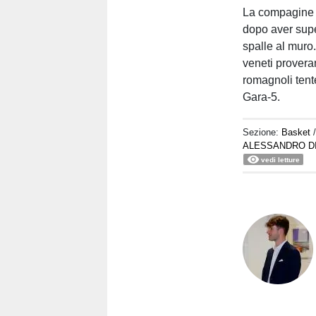
La compagine a
dopo aver supe
spalle al muro.
veneti provera
romagnoli tent
Gara-5.
Sezione:
Basket
ALESSANDRO D
vedi letture