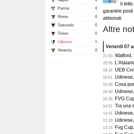
il tett
Parma
0
garantire posti
Roma
0
abbonati
Sassuolo
0
Altre not
Torino
0
Udinese
0
Venerdì 07 
Venezia
0
Watford, 
21:50
L'Atalant
20:55
UEB Civid
19:14
Udinese,
18:51
Cosa porta 
16:58
Udinese,
16:40
FVG Cup, 
15:26
Tra una sett
14:51
Udinese, Collavi
14:01
Udinese, tutt
13:20
Fvg Cup, 
13:14