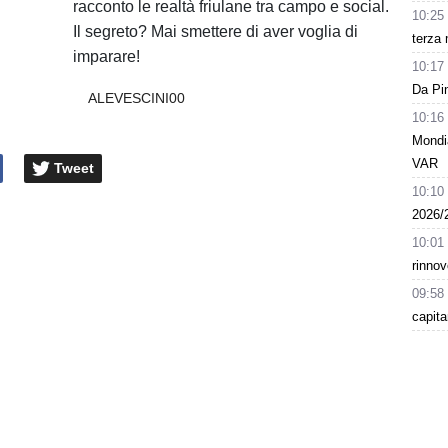
racconto le realtà friulane tra campo e social.
10:25
Il segreto? Mai smettere di aver voglia di
terza 
imparare!
10:17
Da Pin
ALEVESCINI00
10:16
Mondia
VAR
Tweet
10:10
2026/
10:01
rinnov
09:58
capita