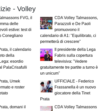
izie - Volley
almassons FVG, il
CDA Volley Talmassons,
amma delle
Parazzoli e De Paoli
voli estive: test di
promuovono il
ro Conegliano
calendario di A1: "Equilibrato, ci
permetterà di crescere"
Prata, il calendario
Il presidente della Lega
to della
Fabris sulla copertura
Lega: esordio
televisiva: "Vedere
l PalaCrisafulli
gratuitamente tre partite a turno è
un unicum"
Prata, Umek
UFFICIALE - Federico
ermato e roster
Frassanella è un nuovo
etato
giocatore della Tinet
Prata
Prata, domani il
CDA Volley Talmassons