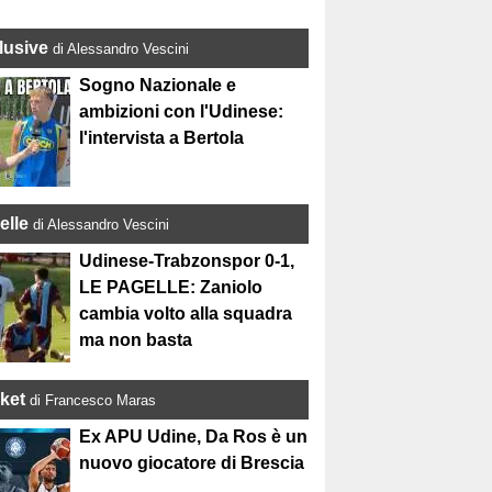
lusive
di Alessandro Vescini
Sogno Nazionale e
ambizioni con l'Udinese:
l'intervista a Bertola
elle
di Alessandro Vescini
Udinese-Trabzonspor 0-1,
LE PAGELLE: Zaniolo
cambia volto alla squadra
ma non basta
ket
di Francesco Maras
Ex APU Udine, Da Ros è un
nuovo giocatore di Brescia