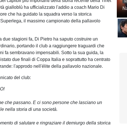
ei capitoli più importanti della storia recente della Tinet
SE
tà gialloblù ha ufficializzato l'addio a coach Mario Di
Na
atore che ha guidato la squadra verso la storica
Superlega, il massimo campionato della pallavolo
a due stagioni fa, Di Pietro ha saputo costruire un
rdinario, portando il club a raggiungere traguardi che
nni fa sembravano impensabili. Sotto la sua guida, la
stato due finali di Coppa Italia e soprattutto ha centrato
rande: l'approdo nell'élite della pallavolo nazionale.
nicato del club:
O!
ne che passano. E ci sono persone che lasciano un
e nella storia di una società.
omento di salutare e ringraziare il demiurgo della storica