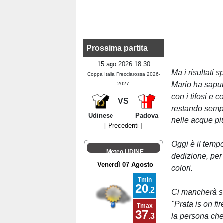
Prossima partita
15 ago 2026 18:30
Ma i risultati 
Coppa Italia Frecciarossa 2026-
Mario ha saput
2027
con i tifosi e 
VS
restando semp
Udinese
Padova
nelle acque più
[ Precedenti ]
Oggi è il tempo
Meteo UDINE
dedizione, per 
colori.
Ci mancherà sen
"Prata is on fi
la persona che 