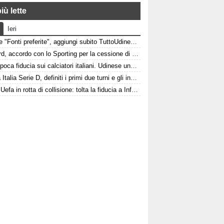
iù lette
Ieri
Google "Fonti preferite", aggiungi subito TuttoUdinese e personalizza le tue notizie
Watford, accordo con lo Sporting per la cessione di Irankunda. Le cifre
Italia, poca fiducia sui calciatori italiani. Udinese una delle poche eccezioni
Coppa Italia Serie D, definiti i primi due turni e gli incroci per le friulane
Fifa e Uefa in rotta di collisione: tolta la fiducia a Infantino