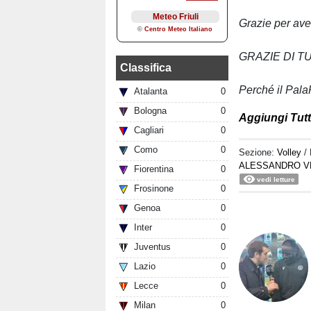
Grazie per aver
GRAZIE DI T
Classifica
Perché il Pala
Atalanta
0
Bologna
0
Aggiungi Tutt
Cagliari
0
Como
0
Sezione:
Volley
/
ALESSANDRO V
Fiorentina
0
vedi letture
Frosinone
0
Genoa
0
Inter
0
Juventus
0
Lazio
0
Lecce
0
Milan
0