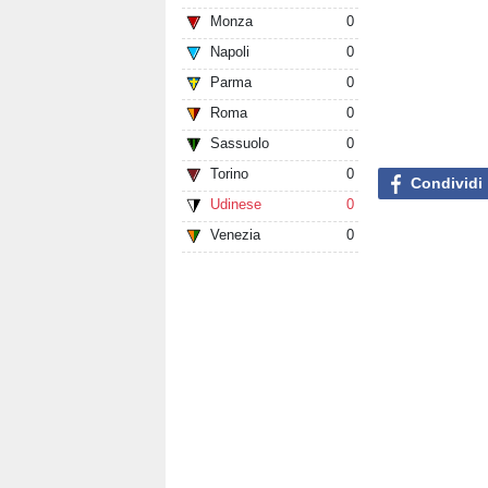
Monza
0
Napoli
0
Parma
0
Roma
0
Sassuolo
0
Torino
0
Condividi
Udinese
0
Venezia
0