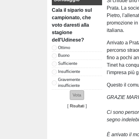
Si chiude uno d
Prata. La socie
Cala il sipario sul
Pietro, l'allen
campionato, che
promozione in 
voto daresti alla
italiana.
stagione
dell'Udinese?
Arrivato a Prat
Ottimo
percorso strao
Buono
fino a pochi a
Sufficiente
Tinet ha conqui
Insufficiente
l'impresa più g
Gravemente
Questo il comu
insufficiente
GRAZIE MARI
[
Risultati
]
Ci sono perso
segno indelebil
È arrivato il m