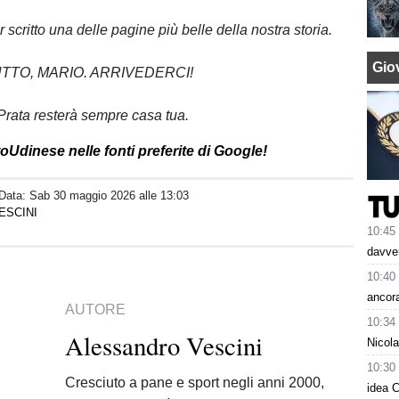
 scritto una delle pagine più belle della nostra storia.
Giov
UTTO, MARIO. ARRIVEDERCI!
Prata resterà sempre casa tua.
oUdinese nelle fonti preferite di Google!
 Data:
Sab 30 maggio 2026 alle 13:03
ESCINI
10:45
davver
10:40
ancora
AUTORE
10:34
Alessandro Vescini
Nicol
10:30
Cresciuto a pane e sport negli anni 2000,
idea C