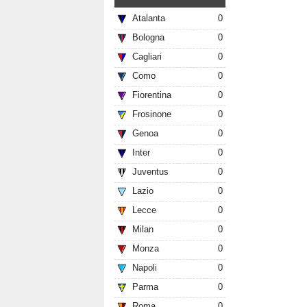
Atalanta
0
Bologna
0
Cagliari
0
Como
0
Fiorentina
0
Frosinone
0
Genoa
0
Inter
0
Juventus
0
Lazio
0
Lecce
0
Milan
0
Monza
0
Napoli
0
Parma
0
Roma
0