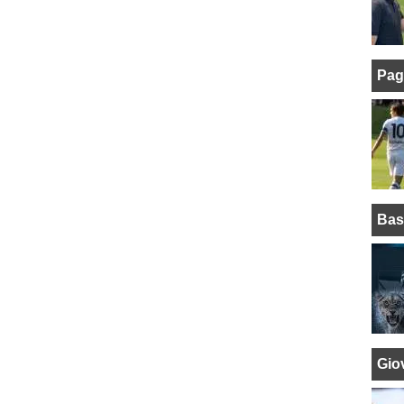
Pag
Bas
Giov