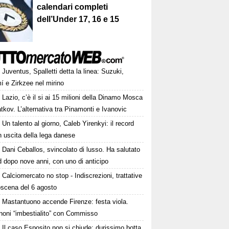
calendari completi
dell’Under 17, 16 e 15
Juventus, Spalletti detta la linea: Suzuki,
í e Zirkzee nel mirino
Lazio, c’è il si ai 15 milioni della Dinamo Mosca
tkov. L’alternativa tra Pinamonti e Ivanovic
Un talento al giorno, Caleb Yirenkyi: il record
 uscita della lega danese
Dani Ceballos, svincolato di lusso. Ha salutato
 dopo nove anni, con uno di anticipo
Calciomercato no stop - Indiscrezioni, trattative
oscena del 6 agosto
Mastantuono accende Firenze: festa viola.
noni “imbestialito” con Commisso
Il caso Esposito non si chiude: durissimo botta