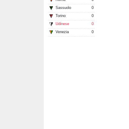
Sassuolo
0
Torino
0
Udinese
0
Venezia
0