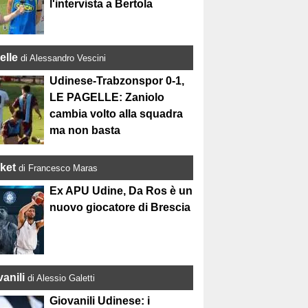
l'intervista a Bertola
elle
di Alessandro Vescini
Udinese-Trabzonspor 0-1,
LE PAGELLE: Zaniolo
cambia volto alla squadra
ma non basta
ket
di Francesco Maras
Ex APU Udine, Da Ros è un
nuovo giocatore di Brescia
anili
di Alessio Galetti
Giovanili Udinese: i