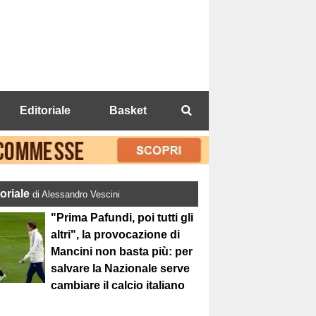
Editoriale
Basket
toriale
di Alessandro Vescini
"Prima Pafundi, poi tutti gli
altri", la provocazione di
Mancini non basta più: per
salvare la Nazionale serve
cambiare il calcio italiano