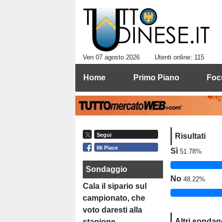
Ven 07 agosto 2026
Utenti online: 115
Home
Primo Piano
Foc
Risultati
Segui
Mi Piace
Sì
51.78%
Sondaggio
No
48.22%
Cala il sipario sul
campionato, che
voto daresti alla
Altri sondag
stagione