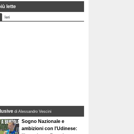
iù lette
Ieri
lusive
di Alessandro Vescini
Sogno Nazionale e
ambizioni con l'Udinese: