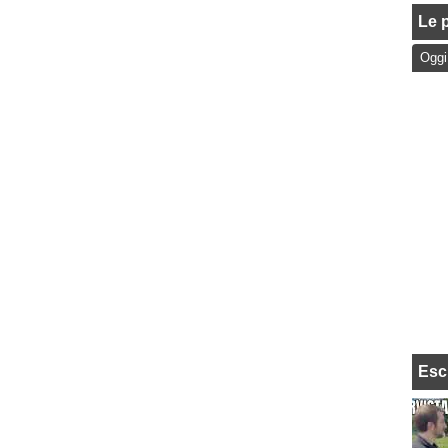
Le p
Oggi
Esc