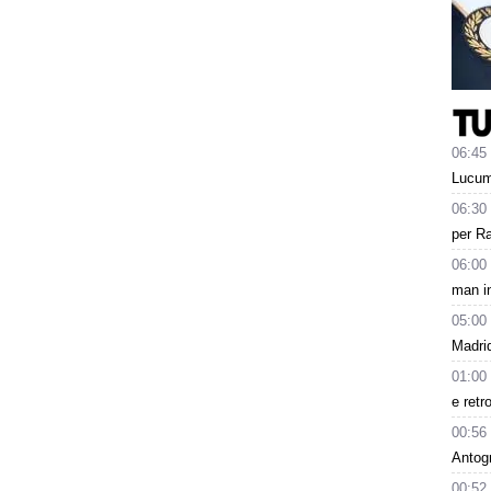
06:45
Lucum
06:30
per Ra
06:00
man in
05:00
Madrid
01:00
e retr
00:56
Antog
00:52